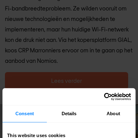
Fi-bandbreedteprobleem. Ze wilden vooruit om
nieuwe technologieën en mogelijkheden te
implementeren, maar hun huidige Wi-Fi-netwerk
kon de druk niet aan. Via het kopersplatform GIAL,
koos CRP Marronniers ervoor om in te gaan op het
aanbod van Nomios.
Lees verder
Succesverhaal
Consent
Details
About
This website uses cookies