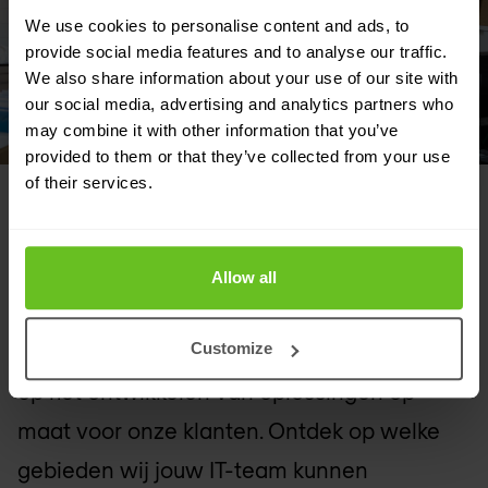
We use cookies to personalise content and ads, to
provide social media features and to analyse our traffic.
We also share information about your use of our site with
our social media, advertising and analytics partners who
may combine it with other information that you’ve
provided to them or that they’ve collected from your use
of their services.
AANBEVOLEN OPLOSSINGEN
Allow all
Afgestemd op jouw behoeften
Onze kracht ligt in onze flexibiliteit en focus
Customize
op het ontwikkelen van oplossingen op
maat voor onze klanten. Ontdek op welke
gebieden wij jouw IT-team kunnen