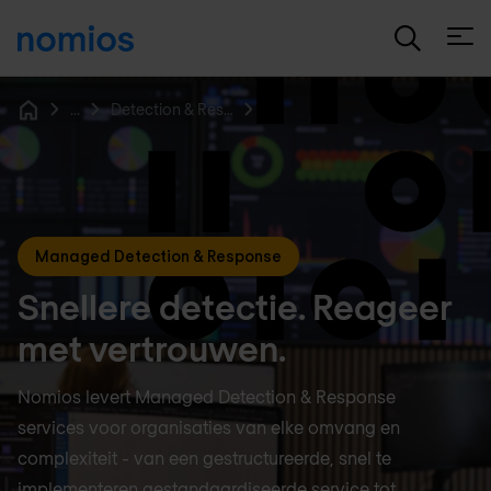
Open
...
Detection & Response
Home
Managed Detection & Response
Snellere detectie. Reageer
met vertrouwen.
Nomios levert Managed Detection & Response
services voor organisaties van elke omvang en
complexiteit - van een gestructureerde, snel te
implementeren gestandaardiseerde service tot