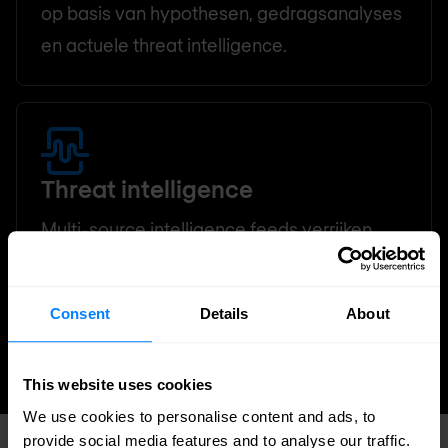
op basis van hypothesen, gedragsanalyses
en actuele threat intelligence.
Threat intelligence
Multi-source intelligence feeds verrijken
iedere detectie. IOC onderzoek inclusief —
geen apart abonnement voor de
Consent
Details
About
belangrijkste feeds.
This website uses cookies
We use cookies to personalise content and ads, to
provide social media features and to analyse our traffic.