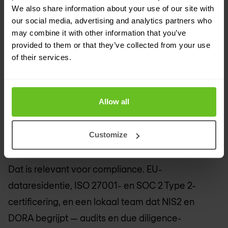
We also share information about your use of our site with
Een eigen SOC waarop je kunt
our social media, advertising and analytics partners who
vertrouwen — en dat je kunt
may combine it with other information that you’ve
bezoeken
provided to them or that they’ve collected from your use
of their services.
Ons Security Operations Centre in
is volledig
België
eigendom van Nomios en wordt door ons eigen
Allow all
team beheerd. Alle klantdata wordt binnen de EU
gehost en ons SOC draait 24/7, zonder
Customize
uitbesteding aan externe analisten.
Dat is relevant voor compliance. EU-
dataresidentie, ISO 27001- en SOC 2 Type 2-
certificering, en een lokaal team dat NIS2 en
DORA begrijpt — audits en due diligence-