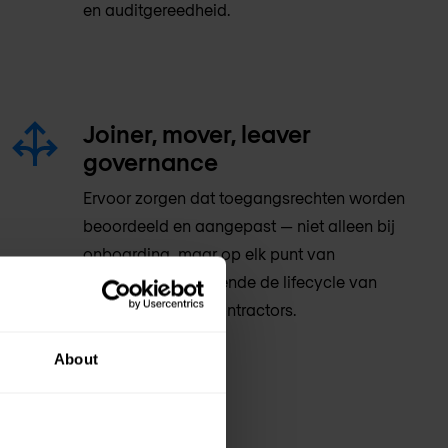
en auditgereedheid.
Joiner, mover, leaver
governance
Ervoor zorgen dat toegangsrechten worden
beoordeeld en aangepast — niet alleen bij
onboarding, maar op elk punt van
verandering gedurende de lifecycle van
medewerkers en contractors.
About