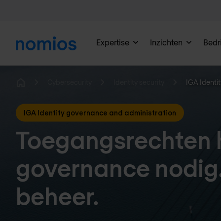
Expertise
Inzichten
Bedri
Cybersecurity
Identity security
IGA Identi
Home
IGA Identity governance and administration
Toegangsrechten
governance nodig.
beheer.