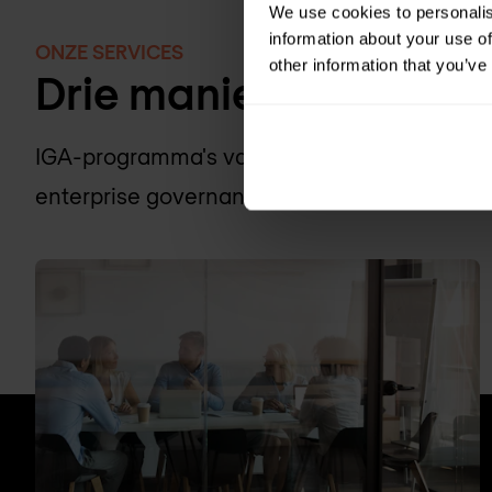
We use cookies to personalis
information about your use of
ONZE SERVICES
other information that you’ve
Drie manieren van s
IGA-programma's variëren van compliance-g
enterprise governance-transformaties. Wij sc