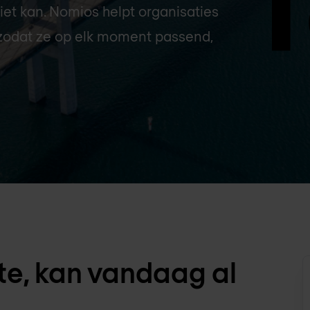
et kan. Nomios helpt organisaties
 zodat ze op elk moment passend,
te, kan vandaag al