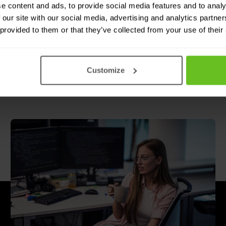
e content and ads, to provide social media features and to analy
 our site with our social media, advertising and analytics partn
 provided to them or that they’ve collected from your use of their
amenwerken
edreven quick wins tot volledige
Customize
halen naar wat jij nodig hebt.