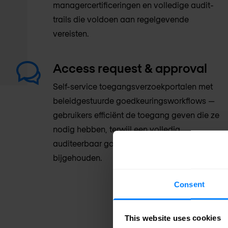
managercertificeringen en volledige audit-
trails die voldoen aan regelgevende
vereisten.
Access request & approval
Self-service toegangsverzoekportalen met
beleidgestuurde goedkeuringsworkflows —
gebruikers efficiënt de toegang geven die ze
nodig hebben, terwijl een volledig,
auditeerbaar goedkeuringsrecord wordt
bijgehouden.
Consent
This website uses cookies