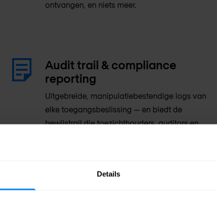
ontvangen, en niets meer.
Audit trail & compliance
reporting
Uitgebreide, manipulatiebestendige logs van
elke toegangsbeslissing — en biedt de
bewijstrail die toezichthouders, auditors en
interne controleteams vereisen.
Details