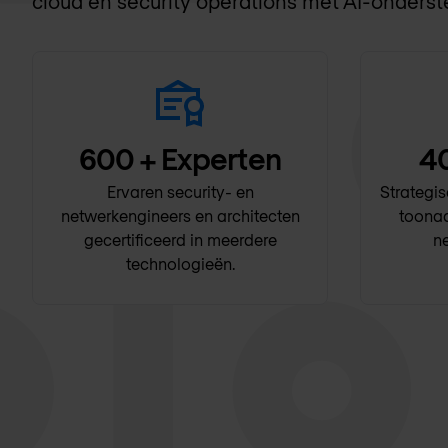
cloud en security operations met AI-onderst
600
+ Experten
4
Ervaren security- en
Strategi
netwerkengineers en architecten
toonaa
gecertificeerd in meerdere
ne
technologieën.