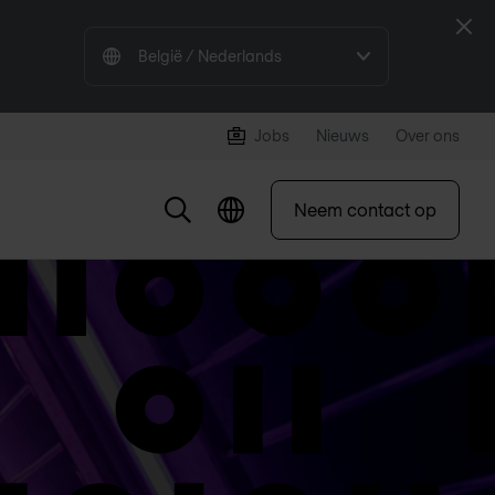
Sluit
België / Nederlands
Jobs
Nieuws
Over ons
Neem contact op