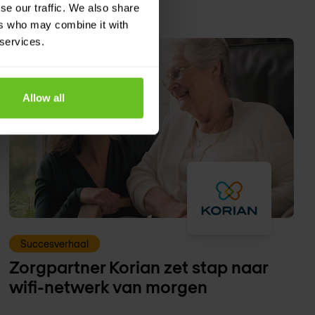
se our traffic. We also share
ers who may combine it with
 services.
Allow all
Succesverhaal
Zorgpartner Korian zet stap naar
wifi-netwerk van morgen