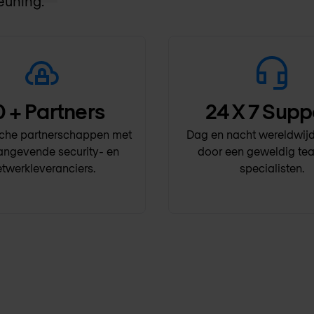
euning.
0
+ Partners
24
X 7 Supp
sche partnerschappen met
Dag en nacht wereldwijd
ngevende security- en
door een geweldig te
twerkleveranciers.
specialisten.