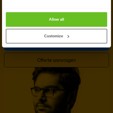
Laten we erachter komen – voordat iemand
anders dat doet. Neem contact op met ons team
Allow all
om een simulatie van een vermeende inbreuk
voor jouw omgeving op te zetten.
Customize
Contact met expert
Offerte aanvragen