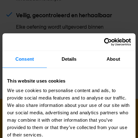
Veilig, gecontroleerd en herhaalbaar
Elke oefening wordt uitgevoerd binnen
overeengekomen grenzen, met rollback-
procedures op zijn plaats. Wij testen hard — maar
brengen jouw productieomgeving nooit in een echt
Consent
Details
About
risico.
This website uses cookies
We use cookies to personalise content and ads, to
provide social media features and to analyse our traffic.
We also share information about your use of our site with
NEEM CONTACT OP
our social media, advertising and analytics partners who
Hoe ver zou een aanvaller in je
may combine it with other information that you’ve
netwerk kunnen doordringen?
provided to them or that they’ve collected from your use
of their services.