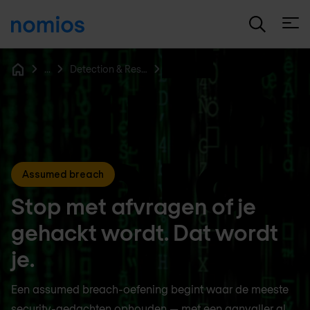
Open
...
Detection & Response
Home
Assumed breach
Stop met afvragen of je
gehackt wordt. Dat wordt
je.
Een assumed breach-oefening begint waar de meeste
security-gedachten ophouden — met een aanvaller al