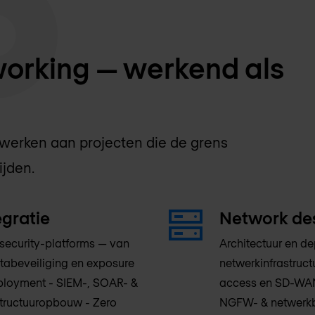
working — werkend als
werken aan projecten die de grens
ijden.
egratie
Network des
ecurity-platforms — van
Architectuur en de
tabeveiliging en exposure
netwerkinfrastruct
ployment - SIEM-, SOAR- &
access en SD-WAN.
structuuropbouw - Zero
NGFW- & netwerkbe