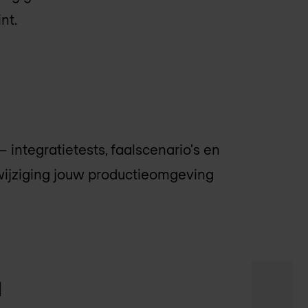
nt.
 integratietests, faalscenario's en
 wijziging jouw productieomgeving
l