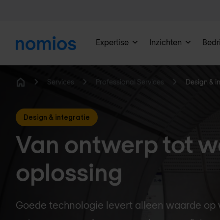
Expertise
Inzichten
Bedri
Services
Professional Services
Design & i
Home
Design & integratie
Van ontwerp tot 
oplossing
Goede technologie levert alleen waarde op 