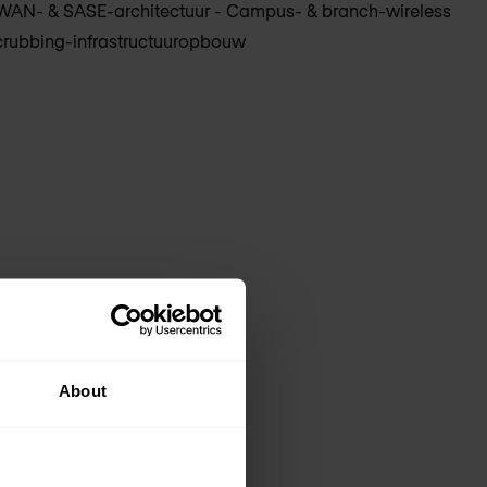
WAN- & SASE-architectuur - Campus- & branch-wireless
crubbing-infrastructuuropbouw
About