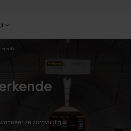
jf
ntegratie
werkende
wanneer ze zorgvuldig is