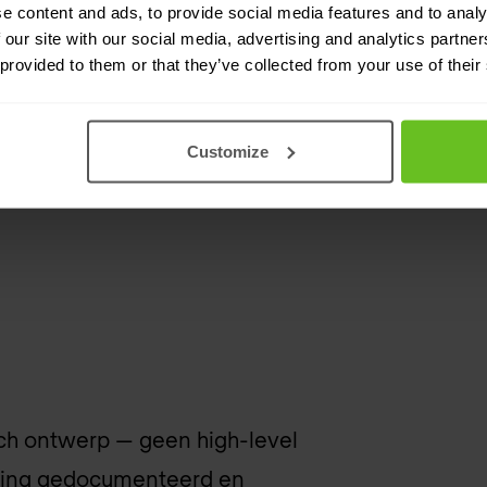
e content and ads, to provide social media features and to analy
 our site with our social media, advertising and analytics partn
 provided to them or that they’ve collected from your use of their
Customize
illeerd in kaart — technologie,
 voordat er ook maar één
ch ontwerp — geen high-level
issing gedocumenteerd en