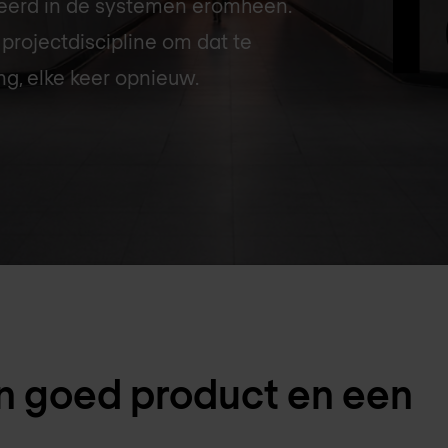
eerd in de systemen eromheen.
rojectdiscipline om dat te
ng, elke keer opnieuw.
en goed product en een