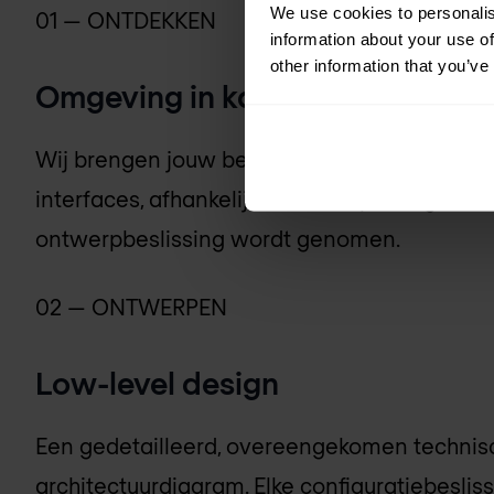
We use cookies to personalis
01 — ONTDEKKEN
information about your use of
other information that you’ve
Omgeving in kaart brengen
Wij brengen jouw bestaande omgeving gedeta
interfaces, afhankelijkheden, beperkingen —
ontwerpbeslissing wordt genomen.
02 — ONTWERPEN
Low-level design
Een gedetailleerd, overeengekomen technis
architectuurdiagram. Elke configuratiebesl