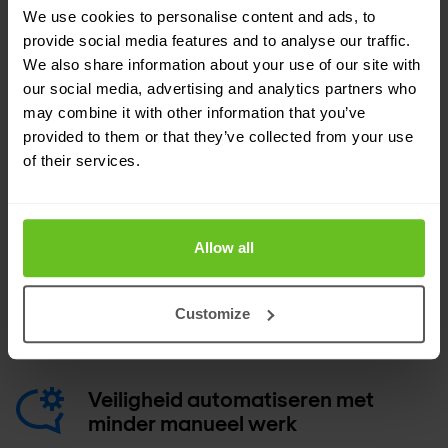
exploits van kwetsbaarheden en C2.
We use cookies to personalise content and ads, to
provide social media features and to analyse our traffic.
We also share information about your use of our site with
Profiteer van volledige controles
our social media, advertising and analytics partners who
voor detectie en handhaving van
may combine it with other information that you’ve
bedreigingen zonder dat dit ten
provided to them or that they’ve collected from your use
koste gaat van de prestaties
of their services.
Uitgebreide beveiliging voor alle
gegevens, toepassingen en
Allow all
gebruikers
Scan al het verkeer, met volledige context
Customize
rond toepassingen en gebruikers.
Veiligheid automatiseren met
minder manueel werk