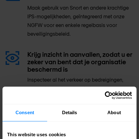
Maak gebruik van Snort en andere krachtige
IPS-mogelijkheden, geïntegreerd met onze
NGFW voor een enkele regelbasis voor
beveiligingsbeleid.
Krijg inzicht in aanvallen, zodat u er
zeker van bent dat je organisatie
beschermd is
Inspecteer al het verkeer op bedreigingen,
ongeacht poort, protocol of encryptie.
Minder middelen nodig om
Consent
Details
About
kwetsbaarheden en patches te
beheren
Automatisch blokkeren van bekende malware,
This website uses cookies