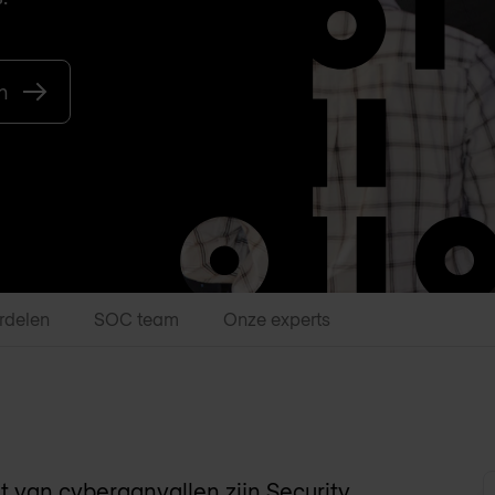
n
rdelen
SOC team
Onze experts
van cyberaanvallen zijn Security