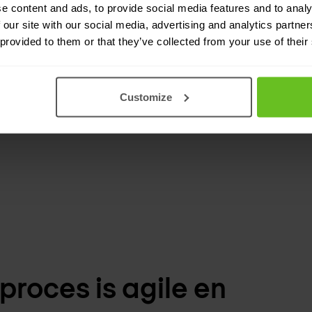
e content and ads, to provide social media features and to analy
 our site with our social media, advertising and analytics partn
atie tussen de klant
 provided to them or that they’ve collected from your use of their
ang tot onze
rationele security-
Customize
Nomios een echt
roces is agile en