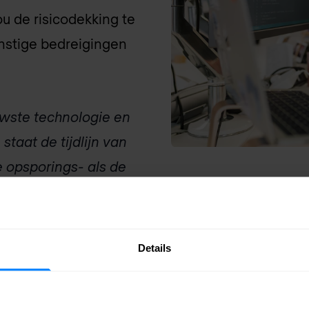
ou de risicodekking te
rnstige bedreigingen
wste technologie en
staat de tijdlijn van
e opsporings- als de
rom streven we
en en onze taak om te
er de budgettaire
Details
 risico's af te
yst