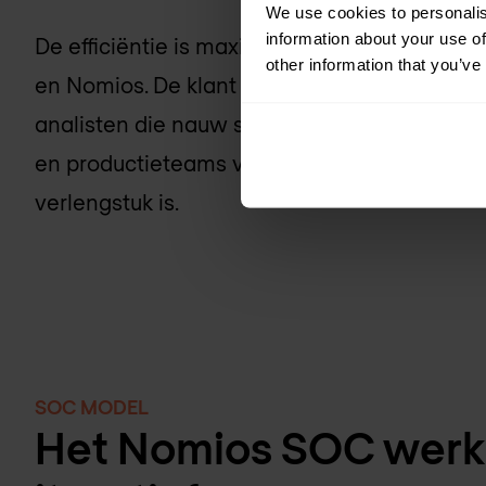
We use cookies to personalis
information about your use of
De efficiëntie is maximaal door de nauwe rel
other information that you’ve
en Nomios. De klant heeft rechtstreeks toeg
analisten die nauw samenwerken met de ope
en productieteams van de klant, waarvoor 
verlengstuk is.
SOC MODEL
Het Nomios SOC werkp