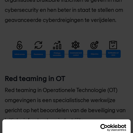
cybersecurity en hen beter in staat te stellen om
geavanceerde cyberdreigingen te verijdelen.
Red teaming in OT
Red teaming in Operationele Technologie (OT)
omgevingen is een specialistische werkwijze
gericht op het beoordelen van de beveiliging van
kritieke infrastructuur, industriële
besturingssystemen (ICS) en andere OT-