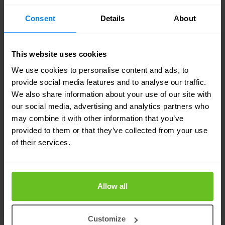
middelen. OT-omgevingen, waaronder sectoren
Consent
Details
About
als energie, productie en nutsbedrijven, hebben te
maken met unieke uitdagingen vanwege hun
This website uses cookies
onderling verbonden karakter en hun
We use cookies to personalise content and ads, to
afhankelijkheid van industriële
provide social media features and to analyse our traffic.
We also share information about your use of our site with
besturingssystemen.
our social media, advertising and analytics partners who
may combine it with other information that you’ve
Bij OT red teaming gaat de aandacht verder dan
provided to them or that they’ve collected from your use
of their services.
traditionele cybersecurity beoordelingen. Het
gaat om het simuleren van geavanceerde
cyberaanvallen op OT-systemen, zoals SCADA-
Allow all
systemen (Supervisory Control and Data
Acquisition), PLC's (Programmable Logic
Customize