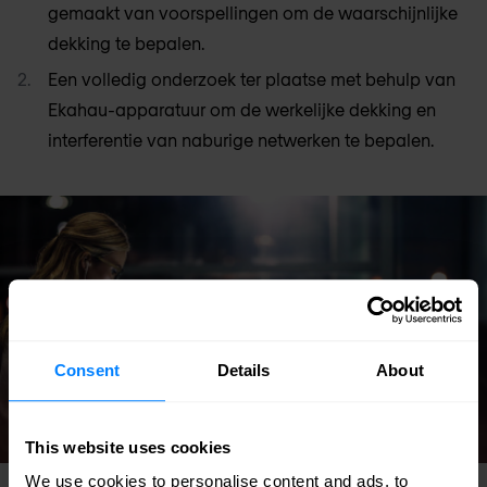
gemaakt van voorspellingen om de waarschijnlijke
dekking te bepalen.
Een volledig onderzoek ter plaatse met behulp van
Ekahau-apparatuur om de werkelijke dekking en
interferentie van naburige netwerken te bepalen.
Consent
Details
About
This website uses cookies
We use cookies to personalise content and ads, to