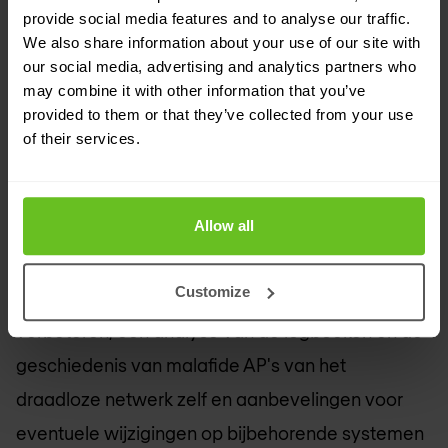
provide social media features and to analyse our traffic.
We also share information about your use of our site with
our social media, advertising and analytics partners who
Veelvoorkomende resultaten
may combine it with other information that you’ve
provided to them or that they’ve collected from your use
Een assessment van de draadloze infrastructuur
of their services.
(zonder een survey) is gewoonlijk een 3-daagse
taak. Aan het einde van de beoordeling
Allow all
presenteert de onze consultant zijn bevindingen.
Deze omvatten aanbevelingen voor best
Customize
practices in de sector om de beveiliging te
verbeteren, een analyse van de logboeken en de
geschiedenis van malafide AP's van het
draadloze netwerk zelf en aanbevelingen voor
eventuele wijzigingen op bijbehorende systemen