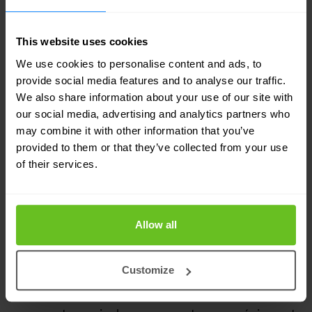
Gestion de cas complexes
This website uses cookies
Nos experts travaillent sur les projets réseaux et
sécurité les plus complexes dans des secteurs très
We use cookies to personalise content and ads, to
provide social media features and to analyse our traffic.
compétitifs
We also share information about your use of our site with
our social media, advertising and analytics partners who
may combine it with other information that you’ve
provided to them or that they’ve collected from your use
of their services.
Allow all
Customize
«
L’expertise et la facilité de contact avec Nomios