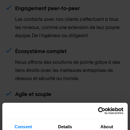
Engagement peer-to-peer
Les contacts avec nos clients s’effectuent à tous
les niveaux, comme une extension de leur propre
équipe. De l'ingénieur au dirigeant.
Écosystème complet
Nous offrons des solutions de pointe grâce à des
liens étroits avec les meilleures entreprises de
réseaux et sécurité au monde.
Agile et souple
Plus qu'une mode. Nous portons une attention
constante à la qualité, la rapidité et la satisfaction
client.
Consent
Details
About