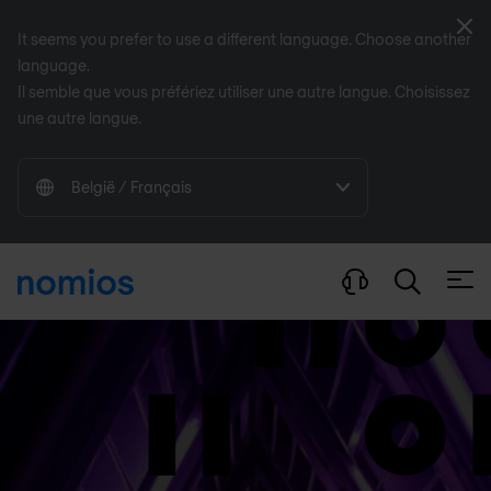
Aban
It seems you prefer to use a different language. Choose another
language.
Il semble que vous préfériez utiliser une autre langue. Choisissez
une autre langue.
België / Français
Ouvri