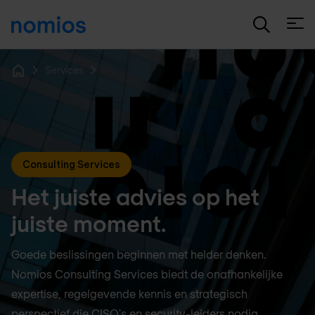
Open
Services
Home
Consulting Services
Het juiste advies op het
juiste moment.
Goede beslissingen beginnen met helder denken.
Nomios Consulting Services biedt de onafhankelijke
expertise, regelgevende kennis en strategisch
perspectief die CISO's en security-leiders nodig