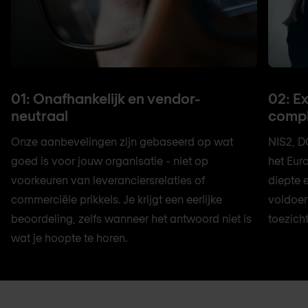
01: Onafhankelijk en vendor-
02: E
neutraal
compl
Onze aanbevelingen zijn gebaseerd op wat
NIS2, D
goed is voor jouw organisatie - niet op
het Eur
voorkeuren van leveranciersrelaties of
diepte 
commerciële prikkels. Je krijgt een eerlijke
voldoen
beoordeling, zelfs wanneer het antwoord niet is
toezich
wat je hoopte te horen.