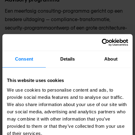
Een meerfasig consulting-programma gericht op een
bredere uitdaging — compliance-transformatie,
security-programmaontwerp of een grote architecture-
herziening. Gestructureerde mijlpalen, heldere
governance.
Consent
Details
About
Vaste adviseur
Een doorlopende advisory-relatie — een vertrouwde
consultant ingebed in jouw security-beslissingen,
This website uses cookies
beschikbaar voor workshops, reviews, escalaties en
We use cookies to personalise content and ads, to
provide social media features and to analyse our traffic.
ondersteuning op boardniveau op retainer-basis.
We also share information about your use of our site with
our social media, advertising and analytics partners who
may combine it with other information that you’ve
provided to them or that they’ve collected from your use
of their services.