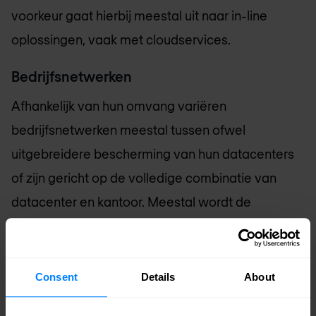
voorkeur gaat hierbij meestal uit naar in-line
oplossingen, vaak met cloudservices.
Bedrijfsnetwerken
Afhankelijk van hun omvang variëren
bedrijfsnetwerken meestal tussen ofwel
uitgebreidere bescherming van hun datacenters
of zijn gericht op de volledige combinatie van
datacenter en kantoor. Meestal wordt de
voorkeur gegeven aan in-line oplossingen,
hoewel het in sommige gevallen efficiënter is als
ze redirect-based zijn. Cloudservices zijn relatief
Consent
Details
About
populair bij grotere organisaties.