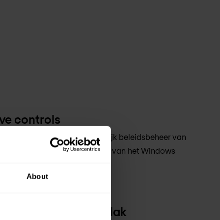
e controls
lexiteit met gemeenschappelijk beleidsbeheer van
, terwijl de eigen mogelijkheden van het Windows
bruikt.
About
 verdedigingsoppervlak