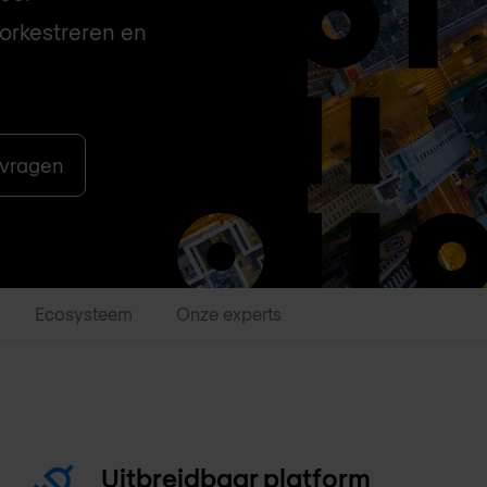
 orkestreren en
nvragen
Ecosysteem
Onze experts
Uitbreidbaar platform