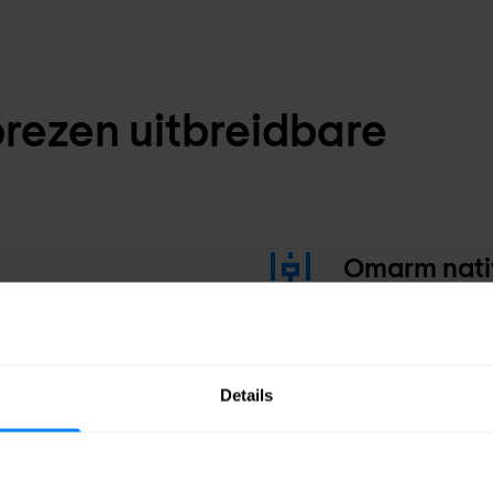
prezen uitbreidbare
Omarm nativ
sbeleid helpt je bij het
Verminder de comp
ten, terwijl het een
endpoint security
eigingsinformatie,
systeem worden ge
Details
Verenig het