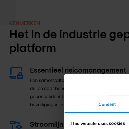
KENMERKEN
Het in de industrie ge
platform
Essentieel risicomanagement
Een samenvattend dashboard van je beveiliging
drillen naar beneden en het stellen van prioritei
geconsolideerd overzicht biedt van actuele dr
beveiligingsnieuws en waarschuwingen.
Consent
Stroomlijn workflows
This website uses cookies