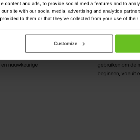
e content and ads, to provide social media features and to analy
ng, naleving en
Eén plaats om je e
 our site with our social media, advertising and analytics partn
sbaarheden snel op te
defense en nog ve
 provided to them or that they’ve collected from your use of their
te beschermen.
Eenvoudige 
Customize
et meer dan 150 oplossingen
Bestaande Trellix
e en nauwkeurige
gebruiken om de m
beginnen, vanuit 