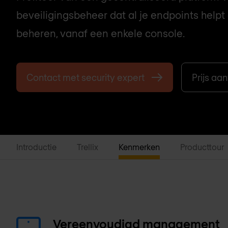
beveiligingsbeheer dat al je endpoints helpt
beheren, vanaf een enkele console.
Contact met security expert
Prijs aa
Introductie
Trellix
Kenmerken
Producttour
Vereenvoudigd management