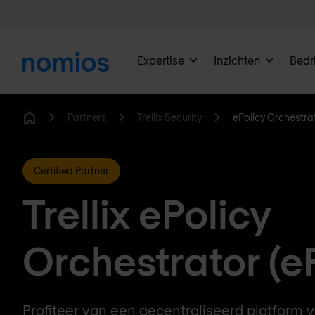
Expertise
Inzichten
Bedri
Partners
Trellix Security
ePolicy Orchestra
Home
Certified Partner
Trellix ePolicy
Orchestrator (e
Profiteer van een gecentraliseerd platform 