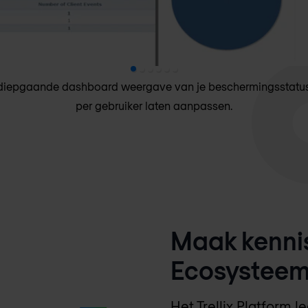
, diepgaande dashboard weergave van je beschermingsstatus
per gebruiker laten aanpassen.
Maak kennis 
Ecosystee
Het Trellix Platform l