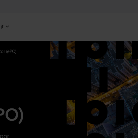
jf
tor (ePO)
PO)
voor