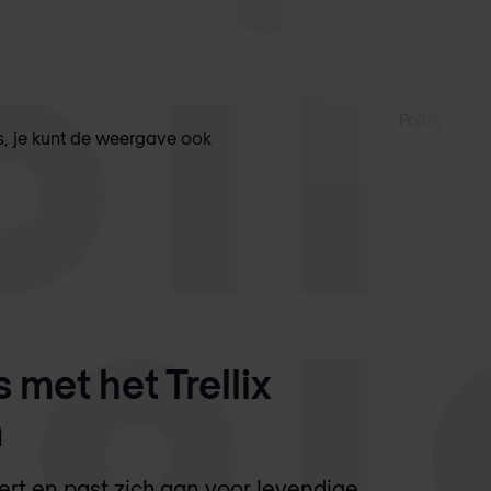
Policy Mana
, je kunt de weergave ook
met het Trellix
m
eert en past zich aan voor levendige