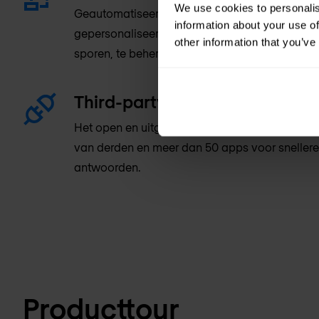
We use cookies to personalis
Geautomatiseerde werkstromen voor beveiligi
information about your use of
gepersonaliseerde werkruimte helpen om kwet
other information that you’ve
sporen, te beheren en erop te reageren.
Third-party integraties
Het open en uitgebreide platform integreert m
van derden en meer dan 50 apps voor sneller
antwoorden.
Producttour