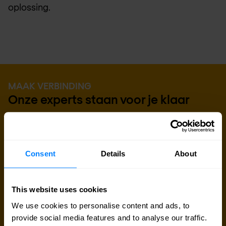
oplossing.
MAAK VERBINDING
Onze experts staan voor je klaar
Ben je op zoek naar prijsinformatie, technische
gegevens, support of een offerte op maat? Ons
team van experts in
Brussel
staat klaar om je te
Consent
Details
About
helpen.
This website uses cookies
Contact met expert
We use cookies to personalise content and ads, to
provide social media features and to analyse our traffic.