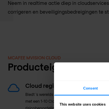
Neem in realtime actie diep in cloudservic
corrigeren en beveiligingsbedreigingen te s
MCAFEE MVISION CLOUD
Producteigenschapp
Cloud register
Consent
Biedt 's werelds grootste en meest nauwkeurig
met een 1-10 CloudTrust rating op basis van e
This website uses cookies
risicobeoordeling.