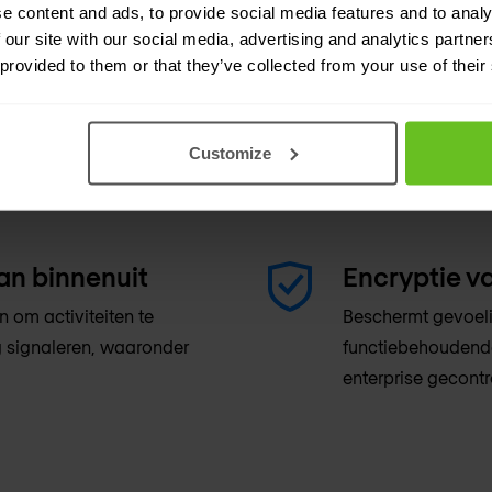
e content and ads, to provide social media features and to analy
mogelijk worden.
 our site with our social media, advertising and analytics partn
 provided to them or that they’ve collected from your use of their
Bewaking va
modellen met real-time
Legt een uitgebrei
Customize
gheidsverandering op door
beheerdersactivit
onderzoek na inci
an binnenuit
Encryptie v
 om activiteiten te
Beschermt gevoeli
 signaleren, waaronder
functiebehoudende
enterprise gecontr