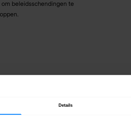
es om beleidsschendingen te
toppen.
en
AI-gestuurd
Details
e register van clouddiensten
Maakt gebruik van 
en 261-punts
gebruikersacties in
waardoor gestand