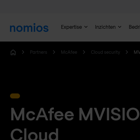
Expertise
Inzichten
Bedri
Partners
McAfee
Cloud security
MV
Home
McAfee MVISI
Cloud