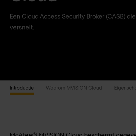
Een Cloud Access Security Broker (CASB) die 
versnelt.
Introductie
Waarom MVISION Cloud
Eigensch
McAfee® MVISION Cloud beschermt gegeven