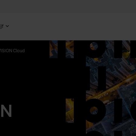
jf
ISION Cloud
ON