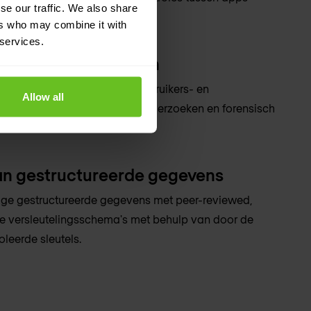
se our traffic. We also share
ers who may combine it with
 services.
n cloud-activiteiten
d auditspoor vast van alle gebruikers- en
Allow all
eiten ter ondersteuning van onderzoeken en forensisch
denten.
an gestructureerde gegevens
ge gestructureerde gegevens met peer-reviewed,
 versleutelingsschema's met behulp van door de
oleerde sleutels.