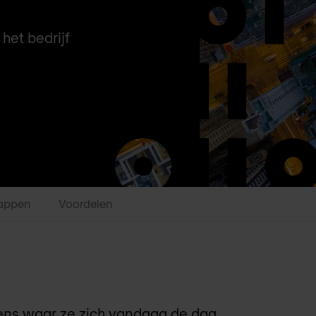
het bedrijf
appen
Voordelen
s waar ze zich vandaag de dag