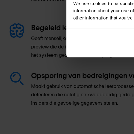
We use cookies to personalis
information about your use of
other information that you’ve
Begeleid leren
Geeft menselijke input aan machine learning-
preview die de impact toont van een gevoeli
het systeem gedetecteerde afwijkingen.
Opsporing van bedreigingen v
Maakt gebruik van automatische leerprocessen
detecteren die nalatig en kwaadaardig gedrag
insiders die gevoelige gegevens stelen.