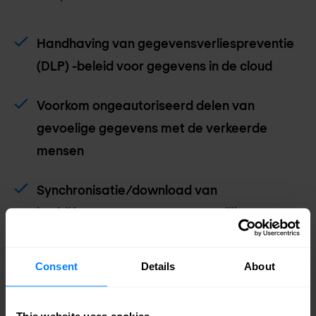
Handhaving van gegevensverliespreventie
(DLP) -beleid voor gegevens in de cloud
Voorkom ongeautoriseerd delen van
gevoelige gegevens met de verkeerde
mensen
Synchronisatie/download van
bedrijfsgegevens naar persoonlijke
apparaten blokkeren
Consent
Details
About
Gecompromitteerde accounts,
insiderbedreigingen en malware detecteren