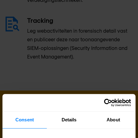
Tracking
Leg webactiviteiten in forensisch detail vast
en publiceer deze naar toonaangevende
SIEM-oplossingen (Security Information and
Event Management).
MAAK VERBINDING
Onze experts staan voor je klaar
Consent
Details
About
Ben je op zoek naar prijsinformatie, technische
gegevens, support of een offerte op maat? Ons