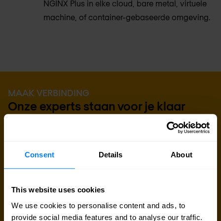
NGINX Plus in elke cloud, bare metal, virtuele
machine, of container-gebaseerde omgeving.
MAAK VERBINDING
Onze experts staan voor je klaar
Ben je op zoek naar prijsinformatie, technische
gegevens, support of een offerte op maat? Ons
Consent
Details
About
team van experts in
Brussel
staat klaar om je te
helpen.
This website uses cookies
Contact met expert
We use cookies to personalise content and ads, to
provide social media features and to analyse our traffic.