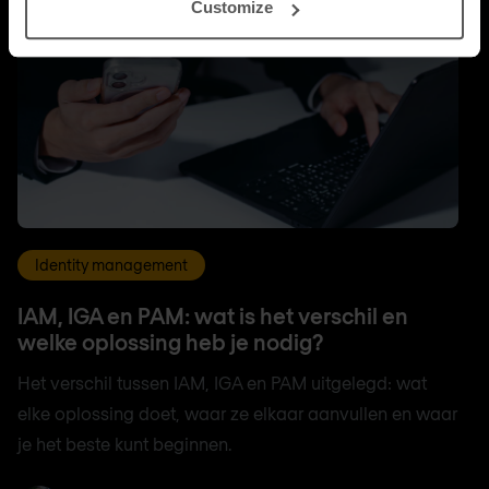
Customize
Identity management
IAM, IGA en PAM: wat is het verschil en
welke oplossing heb je nodig?
Het verschil tussen IAM, IGA en PAM uitgelegd: wat
elke oplossing doet, waar ze elkaar aanvullen en waar
je het beste kunt beginnen.