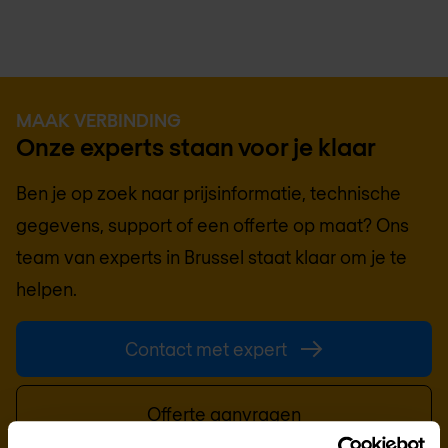
MAAK VERBINDING
Onze experts staan voor je klaar
Ben je op zoek naar prijsinformatie, technische
gegevens, support of een offerte op maat? Ons
team van experts in
Brussel
staat klaar om je te
helpen.
Contact met expert
Offerte aanvragen