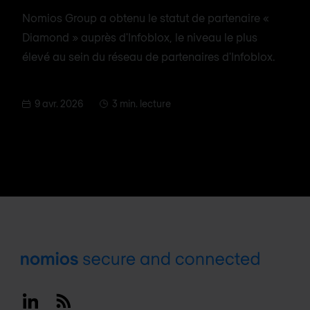
Nomios Group a obtenu le statut de partenaire «
Diamond » auprès d'Infoblox, le niveau le plus
élevé au sein du réseau de partenaires d'Infoblox.
9 avr. 2026
3 min. lecture
Footer
Linkedin
RSS