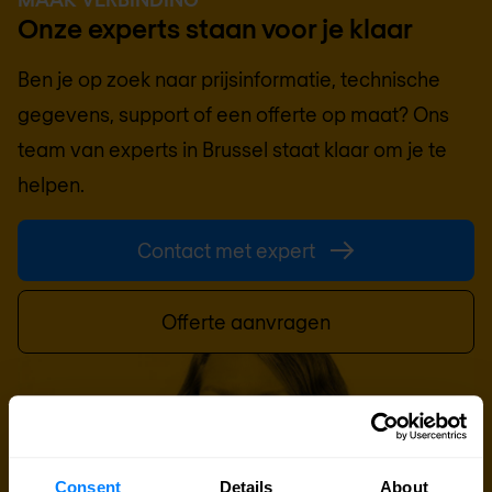
Onze experts staan voor je klaar
Ben je op zoek naar prijsinformatie, technische
gegevens, support of een offerte op maat? Ons
team van experts in
Brussel
staat klaar om je te
helpen.
Contact met expert
Offerte aanvragen
Consent
Details
About