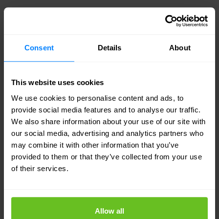
Tot slot
De patchgolf is geen voorspelling. Hij is er al, en hij
Consent
Details
About
neemt elk kwartaal toe. Dezelfde AI-ontwikkeling
die de aanvalskant versnelt, versterkt ook de
This website uses cookies
verdediging — mits je de processen en structuur
We use cookies to personalise content and ads, to
op orde hebt om die versterking te benutten.
provide social media features and to analyse our traffic.
Exposure management is het raamwerk dat het
We also share information about your use of our site with
our social media, advertising and analytics partners who
mogelijk maakt.
may combine it with other information that you’ve
provided to them or that they’ve collected from your use
Wil je verkennen hoe je organisatie er nu voor
of their services.
staat? Neem vrijblijvend contact met ons op voor
een exposure-assessment.
Allow all