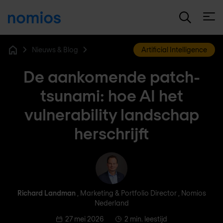
Open
Nieuws & Blog
Artificial Intelligence
Home
De aankomende patch-
tsunami: hoe AI het
vulnerability landschap
herschrijft
Richard Landman
Richard Landman
, Marketing & Portfolio Director , Nomios
Nederland
27 mei 2026
2 min. leestijd