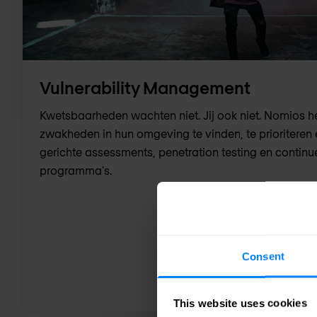
Vulnerability Management
Kwetsbaarheden wachten niet. Jij ook niet. Nomios h
zwakheden in hun omgeving te vinden, te prioriteren 
gerichte assessments, penetration testing en contin
programma's.
Consent
This website uses cookies