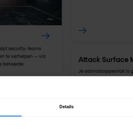
elpt security-teams
en te verhelpen — via
Attack Surface
ue beheerde
Je aanvalsoppervlak is g
Nomios helpt je alles te 
monitoren wat zichtbaar 
vindt.
Details