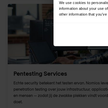
We use cookies to personalis
information about your use of
other information that you’ve
Pentesting Services
Echte security betekent het testen ervan. Nomios leve
penetration testing over jouw infrastructuur, applic
en mensen — zodat jij de zwakke plekken vindt voor
doet.