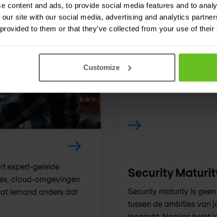
e content and ads, to provide social media features and to analy
 our site with our social media, advertising and analytics partn
Cybersecurity 
 provided to them or that they’ve collected from your use of their
Goede security-beslissin
Nomios levert expert-ge
Customize
security-programma — en 
rt expert-geleide
Security Maturit
aties, cloud-omgevingen
Security maturity is gee
dat iemand anders dat
tussen de ambities van jo
ingericht. Nomios helpt j