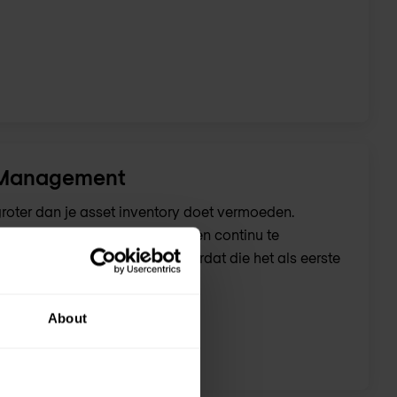
 Management
roter dan je asset inventory doet vermoeden.
ontdekken, in kaart te brengen en continu te
is voor een aanvaller, nog voordat die het als eerste
About