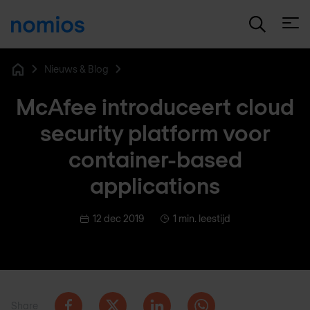
Open
Nieuws & Blog
Home
McAfee introduceert cloud
security platform voor
container-based
applications
12 dec 2019
1 min. leestijd
Share