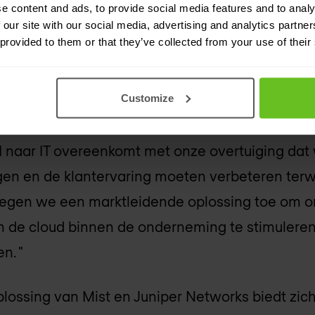
voudiging van activiteiten, verbetering van geb
e content and ads, to provide social media features and to analy
 our site with our social media, advertising and analytics partn
ale eigendomskosten (TCO).
 provided to them or that they’ve collected from your use of their
ekend geschikt voor Juniper en onze zakelijke kla
Customize
r Networks, uit. "Juniper en Mist delen een ge
 geloven dat de nadruk die Software-Defined Ent
 naar IT overeenkomt met onze overtuiging dat 
n en de klantervaring moeten verbeteren terw
oegen we een marktleidende oplossing toe om on
van de cloud binnen de onderneming te stimulere
n. "
ossing van Mist en Juniper Networks biedt zich