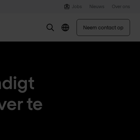
Jobs
Nieuws
Over ons
Neem contact op
digt
ver te