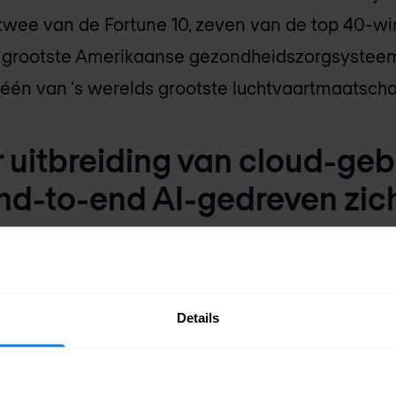
wee van de Fortune 10, zeven van de top 40-win
 grootste Amerikaanse gezondheidszorgsysteem
 één van 's werelds grootste luchtvaartmaatscha
r uitbreiding van cloud-ge
nd-to-end AI-gedreven zic
anwezigheid van Juniper in het snelgroeiende, 
 de draadloze netwerkmarkt versterken. Verder 
baseerd beheer en end-to-end AI-gedreven zicht
Details
ver het end-to-end enterprise netwerk (van toeg
aangevende, software gedefinieerde en sterk gedi