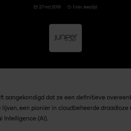
27 mrt 2019
1 min. leestijd
ft aangekondigd dat ze een definitieve overee
 lijven, een pionier in cloudbeheerde draadloze
 Intelligence (AI).