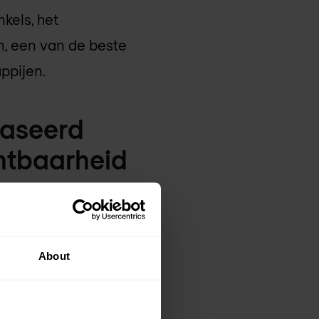
kels, het
, een van de beste
ppijen.
baseerd
htbaarheid
door de cloud
stelt de deal Juniper
baarheid ("AI voor
About
ang tot het WAN) om
fferentieerde