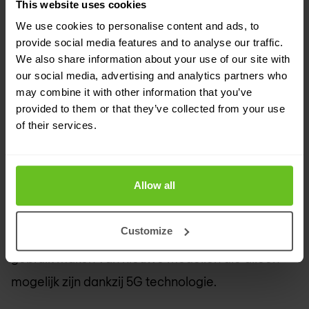
This website uses cookies
ondersteund door een enkel toegangsnetwerk.
We use cookies to personalise content and ads, to
Het 5G-netwerk ondersteunt verschillende
provide social media features and to analyse our traffic.
toegangsnetwerken inclusief 5G new RAT, fixed
We also share information about your use of our site with
our social media, advertising and analytics partners who
wireline en WiFi.
may combine it with other information that you’ve
provided to them or that they’ve collected from your use
Vanuit het perspectief van network operators
of their services.
betekent dit dat er nieuwe business modellen
ontstaan ​​waarbij 5G leidt tot nieuwe manieren om
Allow all
netwerken commercieel te exploiteren.
Ecosystemen worden ontwikkeld voor onder
Customize
andere Smart Cities en IoT bijvoorbeeld, die
gebruik maken van nieuwe modellen die alleen
mogelijk zijn dankzij 5G technologie.