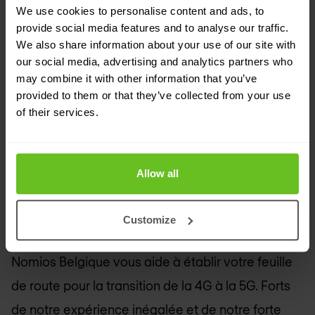
We use cookies to personalise content and ads, to
Du point de vue des opérateurs de réseau, cela
provide social media features and to analyse our traffic.
We also share information about your use of our site with
signifie que de nouveaux modèles commerciaux
our social media, advertising and analytics partners who
émergeront avec la 5G, ce qui conduira à de
may combine it with other information that you’ve
provided to them or that they’ve collected from your use
nouvelles façons de monétiser le réseau -
of their services.
construire des écosystèmes pour les villes
intelligentes et l'IdO par exemple, en utilisant de
nouveaux modèles rendus possibles par la 5G.
Allow all
Nomios Belgique
: Construire les
Customize
meilleurs réseaux 5G
Nomios Belgique
vous aide à établir votre feuille
de route pour la transition de la 4G à la 5G. Forts
de notre expérience inégalée et de notre forte