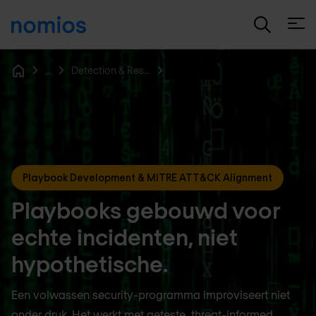
Open
...
Detection & Response
Home
Playbook Development & MITRE ATT&CK Alignment
Playbooks gebouwd voor
echte incidenten, niet
hypothetische.
Een volwassen security-programma improviseert niet
onder druk. Het werkt met geteste, threat-informed