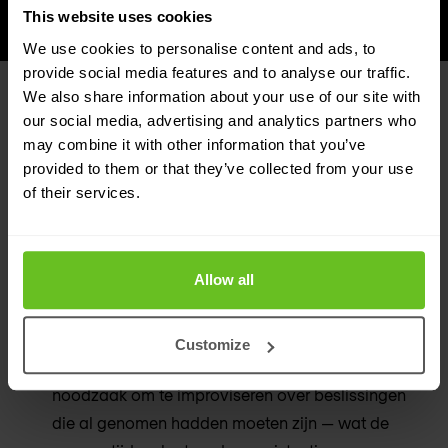
This website uses cookies
We use cookies to personalise content and ads, to
provide social media features and to analyse our traffic.
We also share information about your use of our site with
WAAROM HET ERTOE DOET
our social media, advertising and analytics partners who
Wat goede playbook- en ATT&CK-
may combine it with other information that you’ve
provided to them or that they’ve collected from your use
praktijk oplevert
of their services.
Snellere en consistentere respons onder
druk
Allow all
Wanneer een incident zich ontvouwt, is de
cognitieve belasting hoog en de tijd kort. Een goed
Customize
ontworpen, getest playbook elimineert de
noodzaak om te improviseren over beslissingen
die al genomen hadden moeten zijn — wat de