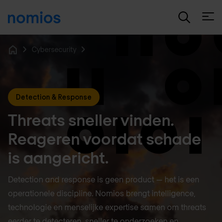
Open
Cybersecurity
Home
Detection & Response
Threats sneller vinden.
Reageren voordat schade
is aangericht.
Detection and response is geen product — het is een
operationele discipline. Nomios brengt intelligence,
technologie en menselijke expertise samen om threats
eerder te detecteren, sneller te onderzoeken en