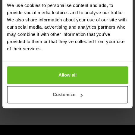
We use cookies to personalise content and ads, to
provide social media features and to analyse our traffic.
Assumed breach oefening
We also share information about your use of our site with
our social media, advertising and analytics partners who
Een assumed breach-oefening begint waar de
may combine it with other information that you’ve
meeste security-gedachten ophouden — met een
provided to them or that they’ve collected from your use
aanvaller al binnen. Wij testen wat er daarna
of their services.
gebeurt, en of jouw organisatie daarop
voorbereid is.
Allow all
Customize