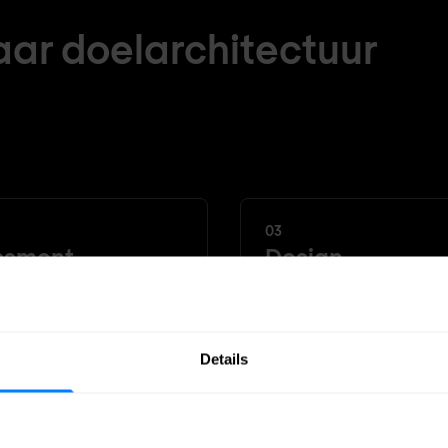
aar doelarchitectuur
presentaties, maar bruikbare architectuurartefacten die
03
ssment
Design
lueren gaps ten
We ontwikkelen een
e van jouw
doelarchitectuur met
ereidheid,
realistisch transitiepl
Details
vingsvereisten en
inclusief ontwerpprinc
actices op
referentiearchitectur