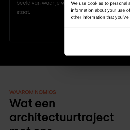
beeld van waar je werkelijk
archite
We use cookies to personalis
information about your use of
staat.
priorit
other information that you’ve
busines
theoret
WAAROM NOMIOS
Wat een
architectuurtraject