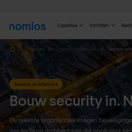
Expertise
Inzichten
Bedri
Services
Consulting Services
Security arc
Home
Security architecture
Bouw security in. N
De meeste organisaties voegen beveiliging
van tools op architecturen die nooit voor sec