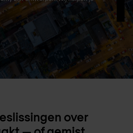
eslissingen over
kt — of gemist.