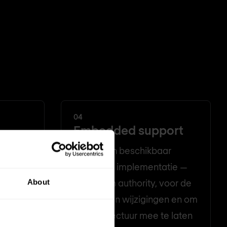
04
Embedded support
We blijven beschikbaar
 een
tijdens de implementatie —
an —
als design authority, voor de
About
ipes,
review van wijzigingen en om
en en
de architectuur mee te laten