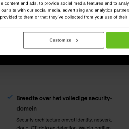
ctuurgebied — met
controlekeuzes.
e content and ads, to provide social media features and to analy
 our site with our social media, advertising and analytics partn
ering op basis van
 provided to them or that they’ve collected from your use of their
simpact, niet
ische ernst.
Customize
Breedte over het volledige security-
domein
Security architecture omvat identity, netwerk,
cloud, OT, data en detection. Weinig partijen