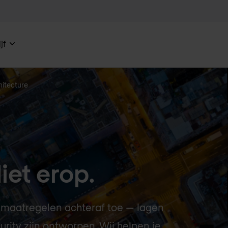
jf
hitecture
iet erop.
smaatregelen achteraf toe — lagen
urity zijn ontworpen. Wij helpen je