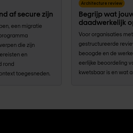
Architecture review
d af secure zijn
Begrijp wat jouw
daadwerkelijk o
pen, een migratie
Voor organisaties me
y-programma
gestructureerde revie
erpen die zijn
beoogde en de werkeli
ereisten en
eerlijke beoordeling 
d rond
kwetsbaar is en wat a
context toegesneden.