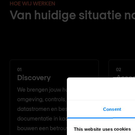
HOE WIJ WERKEN
Van huidige situatie n
Een gestructureerd traject dat concrete resultaten oplevert — geen 
jouw team kan overnemen en verder uitbouwen.
01
02
Discovery
Asse
We brengen jouw huidige
We eva
omgeving, controls,
opzicht
datastromen en bestaande
risicob
Consent
documentatie in kaart — en
regelge
bouwen een betrouwbaar
best pr
This website uses cookies