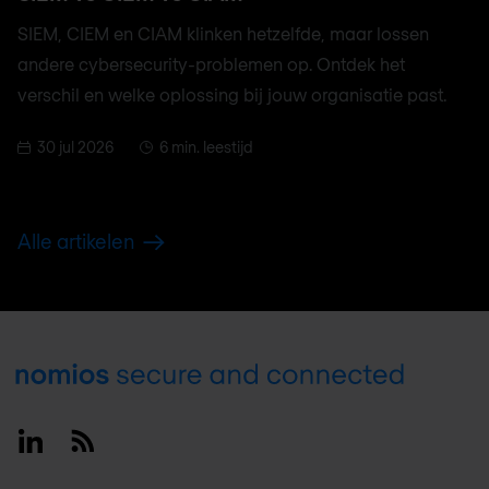
SIEM, CIEM en CIAM klinken hetzelfde, maar lossen
andere cybersecurity-problemen op. Ontdek het
verschil en welke oplossing bij jouw organisatie past.
30 jul 2026
6 min. leestijd
Alle artikelen
Footer
Linkedin
RSS