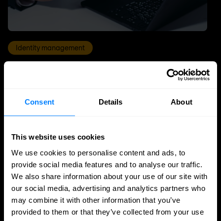
Identity management
IAM, IGA en PAM: wat is het verschil en
welke oplossing heb je nodig?
Het verschil tussen IAM, IGA en PAM uitgelegd: wat
Consent
Details
About
elke oplossing doet, waar ze elkaar aanvullen en waar
je het beste kunt beginnen.
This website uses cookies
Edgar Kramer
Edgar Kramer
We use cookies to personalise content and ads, to
4 aug 2026
5 min. leestijd
provide social media features and to analyse our traffic.
We also share information about your use of our site with
our social media, advertising and analytics partners who
may combine it with other information that you’ve
provided to them or that they’ve collected from your use