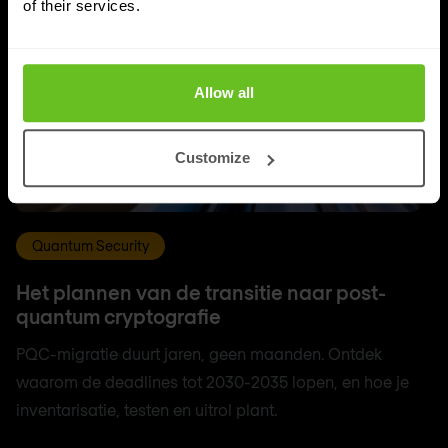
of their services.
Allow all
Customize
Quantum Security
Het plannen van de transitie naar post-
quantum cryptografie
PQC-migratie duurt jaren, geen maanden. Ontdek
waarom de deadlines tot 2030-2035 lopen, en hoe je
inventarisatie, testen en uitrol plant.