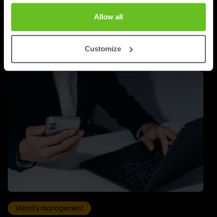
Allow all
ARTIKELEN
Laatste nieuws en blog
Customize
Identity management