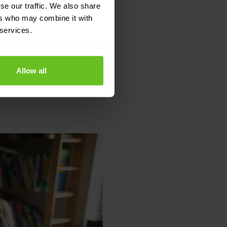
 Via het
se our traffic. We also share
ers who may combine it with
het aanbod van
 services.
Allow all