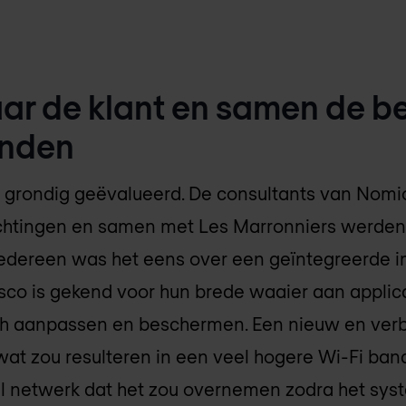
aar de klant en samen de b
inden
e grondig geëvalueerd. De consultants van Nomi
htingen en samen met Les Marronniers werden 
 Iedereen was het eens over een geïntegreerde 
sco is gekend voor hun brede waaier aan applic
ich aanpassen en beschermen. Een nieuw en ver
wat zou resulteren in een veel hogere Wi-Fi ban
el netwerk dat het zou overnemen zodra het sy