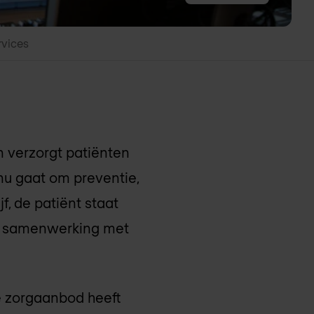
rvices
n verzorgt patiënten
nu gaat om preventie,
jf, de patiënt staat
in samenwerking met
e zorgaanbod heeft