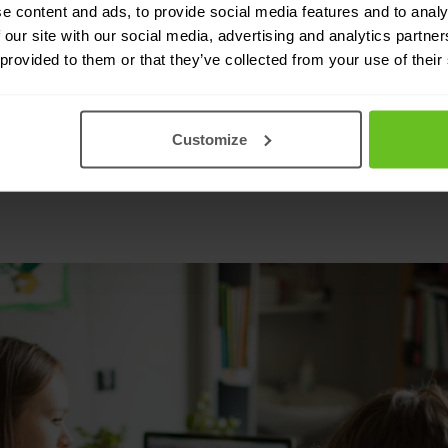
un huidige Wi-Fi-netwerk kon de druk niet aan.
e content and ads, to provide social media features and to analy
 our site with our social media, advertising and analytics partn
 koos CRP Marronniers ervoor om in te gaan op 
 provided to them or that they’ve collected from your use of their
Customize