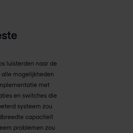
este
os luisterden naar de
alle mogelijkheden
implementatie met
aties en switches die
beterd systeem zou
dbreedte capaciteit
steem problemen zou