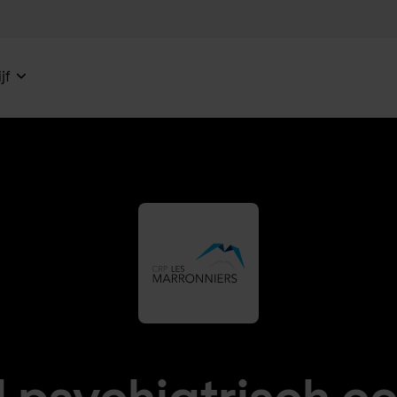
jf
 psychiatrisch c