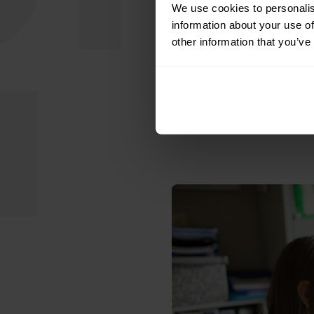
implementeren, maar h
We use cookies to personalis
information about your use of
kopersplatform GIAL,
other information that you’ve
Nomios.