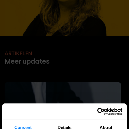
ARTIKELEN
Meer updates
Consent
Details
About