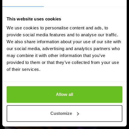
This website uses cookies
We use cookies to personalise content and ads, to
Identity management
provide social media features and to analyse our traffic.
We also share information about your use of our site with
IAM, IGA en PAM: wat is het verschil en
our social media, advertising and analytics partners who
welke oplossing heb je nodig?
may combine it with other information that you’ve
provided to them or that they’ve collected from your use
Het verschil tussen IAM, IGA en PAM uitgelegd: wat
of their services.
elke oplossing doet, waar ze elkaar aanvullen en waar
je het beste kunt beginnen.
Allow all
Edgar Kramer
Edgar Kramer
4 aug 2026
5 min. leestijd
Customize