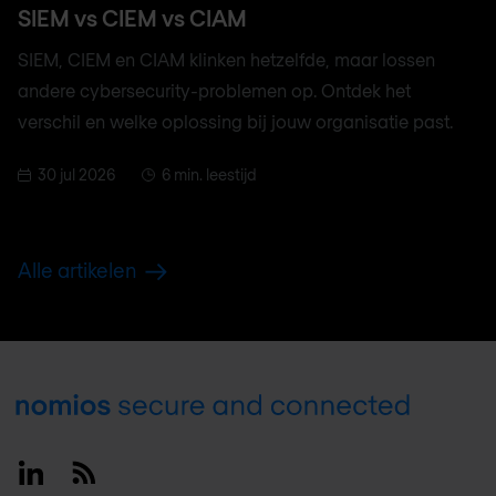
SIEM vs CIEM vs CIAM
SIEM, CIEM en CIAM klinken hetzelfde, maar lossen
andere cybersecurity-problemen op. Ontdek het
verschil en welke oplossing bij jouw organisatie past.
30 jul 2026
6 min. leestijd
Alle artikelen
Footer
Linkedin
RSS