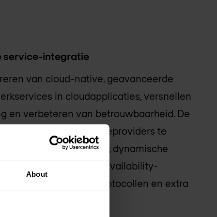
service-integratie
reren van cloud-native, geavanceerde
rkservices in cloudapplicaties, versnellen
ng en verbeteren van betrouwbaarheid. De
aal ontworpen om serviceproviders te
et Layer-3 VPN's, MPLS, dynamische
tie, foutdetectie, high-availability-
About
dynamische routeringsprotocollen en extra
n.