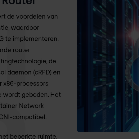
rt de voordelen van
ntie, waardoor
5G te implementeren.
rde router
tingtechnologie, de
col daemon (cRPD) en
r x86-processors,
e wordt geboden. Het
ntainer Network
 CNI-compatibel.
et beperkte ruimte,