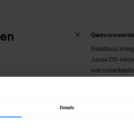
len
Geavanceerde 
Naadloos integ
Junos OS-netwe
van ontwikkeli
router is speci
ondersteunen m
serviceconfigura
Details
configuraties, 
functionaliteite