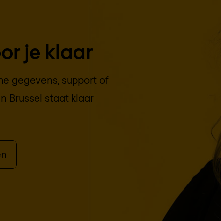
r je klaar
che gegevens, support of
in
Brussel
staat klaar
en