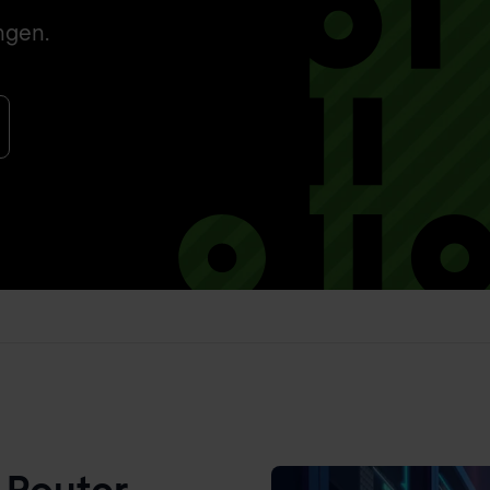
ngen.
 Router