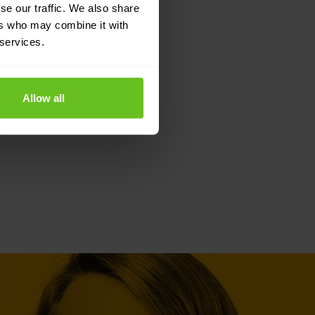
se our traffic. We also share
ers who may combine it with
rocessing
 services.
ebeslag
Allow all
plementatie