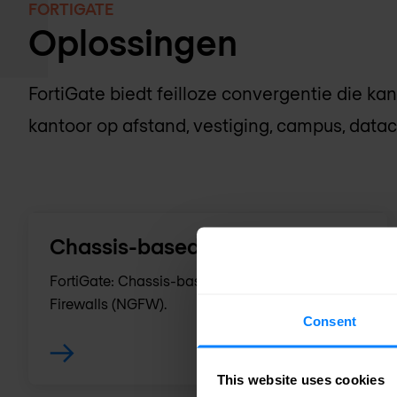
FORTIGATE
Oplossingen
FortiGate biedt feilloze convergentie die ka
kantoor op afstand, vestiging, campus, datac
Chassis-based NGFW
FortiGate: Chassis-based Next-Generation
Firewalls ( NGFW).
Consent
This website uses cookies