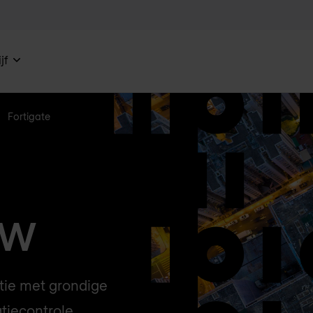
jf
Fortigate
FW
tie met grondige
tiecontrole,