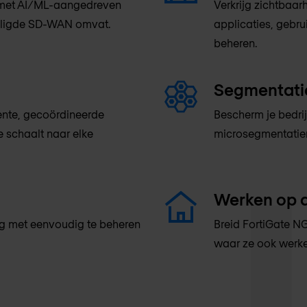
e met AI/ML-aangedreven
Verkrijg zichtbaar
eiligde SD-WAN omvat.
applicaties, gebr
beheren.
Segmentati
ente, gecoördineerde
Bescherm je bedri
e schaalt naar elke
microsegmentatie
Werken op 
ng met eenvoudig te beheren
Breid FortiGate N
waar ze ook werke