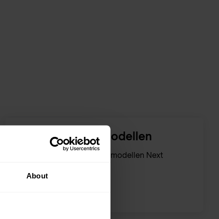
Instap- en mid-modellen
FortiGate: Instap- en mid-modellen Next
Generation Firewalls.
About