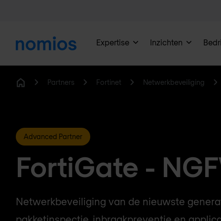
Expertise
Inzichten
Bedri
Partners
Fortinet
Netwerkbeveiliging
Home
Advanced Partner
FortiGate - NG
Netwerkbeveiliging van de nieuwste genera
pakketinspectie, inbraakpreventie en applica