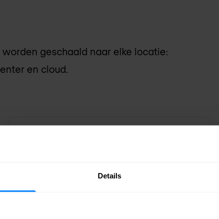
n worden geschaald naar elke locatie:
enter en cloud.
High-end en ultra high-end
FortiGate: High-end en ultra high-end Next
Generation Firewalls.
Details