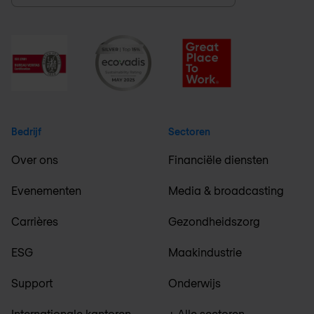
Bedrijf
Sectoren
Over ons
Financiële diensten
Evenementen
Media & broadcasting
Carrières
Gezondheidszorg
ESG
Maakindustrie
Support
Onderwijs
Internationale kantoren
+ Alle sectoren