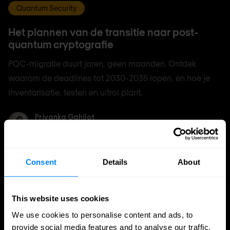
Quantum Security
Het plannen van de transitie naar post-
quantum cryptografie
PQC-migratie duurt jaren, geen maanden. Ontdek
waarom de deadlines tot 2030-2035 lopen, en hoe je
inventarisatie, testen en uitrol plant.
Priyanka Gahilot
Priyanka Gahilot
3 aug 2026
5 min. leestijd
Consent
Details
About
This website uses cookies
We use cookies to personalise content and ads, to
provide social media features and to analyse our traffic.