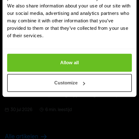
We also share information about your use of our site with
our social media, advertising and analytics partners who
may combine it with other information that you’ve
provided to them or that they’ve collected from your use
of their services.
Cybersecurity
Allow all
SIEM vs CIEM vs CIAM
SIEM, CIEM en CIAM klinken hetzelfde, maar lossen
Customize
andere cybersecurity-problemen op. Ontdek het
verschil en welke oplossing bij jouw organisatie past.
30 jul 2026
6 min. leestijd
Alle artikelen