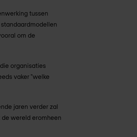
enwerking tussen
er standaardmodellen
 vooral om de
die organisaties
eeds vaker "welke
nde jaren verder zal
at de wereld eromheen