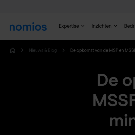
Expertise
Inzichten
Bedri
Nieuws & Blog
De opkomst van de MSP en MSS
Home
De o
MSSP:
min