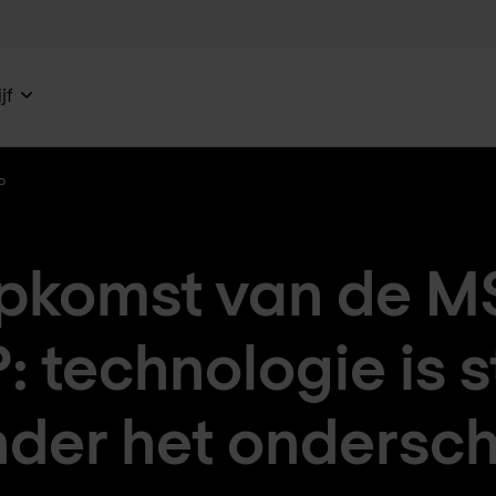
jf
P
pkomst van de M
 technologie is 
der het ondersc