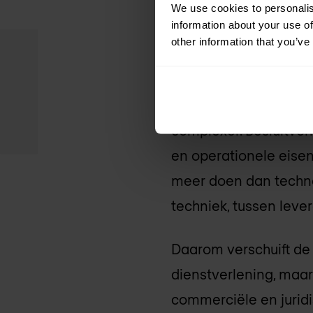
We use cookies to personalis
een haalbare busines
information about your use of
veranderingen? En ho
other information that you’ve
en complexe inkooppro
Tegelijkertijd worden
complexer. Besluitvo
en operationele eisen
meer doen dan techno
techniek, tussen lever
Daarom verschuift de
dienstverlening, maar
commerciële en jurid