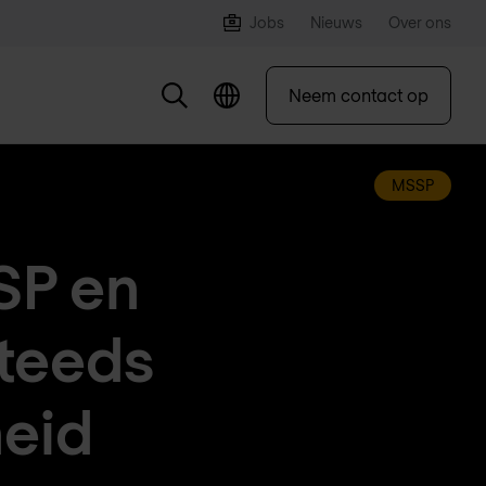
Jobs
Nieuws
Over ons
Neem contact op
MSSP
SP en
steeds
heid