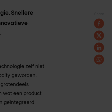
gie. Snellere
Share
nnovatieve
.
echnologie zelf niet
modity geworden:
 grotendeels
in wat een product
en geïntegreerd