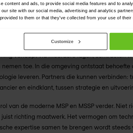
e content and ads, to provide social media features and to analy
scase en voldoende flexibiliteit om mee te be
 our site with our social media, advertising and analytics partn
e gaan we om met compliance, internationale o
 provided to them or that they’ve collected from your use of their
cessen? Dat zijn vraagstukken die technologie a
Customize
 zowel klanten als technologieleveranciers steed
rming verloopt via meerdere lagen, contracten 
 nemen toe. In die omgeving ontstaat behoefte 
logie leveren. Partners die kunnen verbinden: 
ancier en eindklant, tussen strategie en uitvoeri
 rol van de moderne MSP en MSSP verder. Niet r
 juist richting maatwerk. Het vermogen om techn
ische expertise samen te brengen wordt steeds 