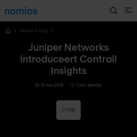
Open
Nieuws & Blog
Home
Juniper Networks
introduceert Contrail
Insights
12 nov 2019
1 min. leestijd