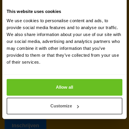
nieuwsbrief
This website uses cookies
Ontvang het laatste security nieuws, inzichten en
We use cookies to personalise content and ads, to
markttrends in jouw inbox.
provide social media features and to analyse our traffic.
We also share information about your use of our site with
our social media, advertising and analytics partners who
may combine it with other information that you’ve
provided to them or that they’ve collected from your use
of their services.
Allow all
Customize