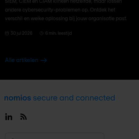
SIEM, CIEM en CIAM klinken hetzelfde, maar lossen
andere cybersecurity-problemen op. Ontdek het
verschil en welke oplossing bij jouw organisatie past.
30 jul 2026
6 min. leestijd
Alle artikelen
Footer
Linkedin
RSS