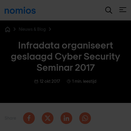
Open
Nieuws & Blog
Home
Infradata organiseert
geslaagd Cyber Security
Seminar 2017
12 okt 2017
1 min. leestijd
Share