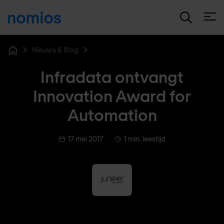
Open
Nieuws & Blog
Home
Infradata ontvangt
Innovation Award for
Automation
17 mei 2017
1 min. leestijd