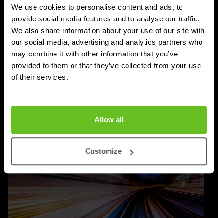
IAM, IGA en PAM: wat is het verschil en
We use cookies to personalise content and ads, to
welke oplossing heb je nodig?
provide social media features and to analyse our traffic.
Het verschil tussen IAM, IGA en PAM uitgelegd: wat
We also share information about your use of our site with
our social media, advertising and analytics partners who
elke oplossing doet, waar ze elkaar aanvullen en waar
may combine it with other information that you’ve
je het beste kunt beginnen.
provided to them or that they’ve collected from your use
of their services.
Edgar Kramer
Edgar Kramer
4 aug 2026
5 min. leestijd
Allow all
Customize