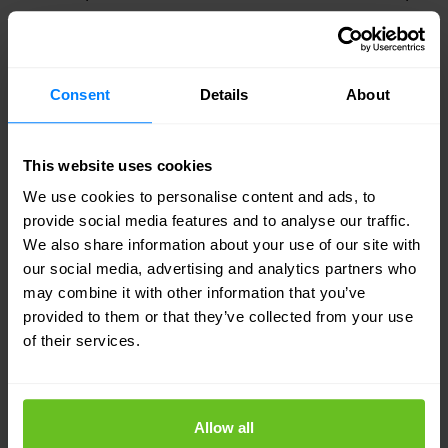
Secure Networking: een geïntegreerd platform
dat complexiteit verlaagt, operationele efficiëntie
verhoogt en proactieve, toekomstbestendige
Consent
Details
About
beveiliging naadloos in het netwerk integreert.
Voor organisaties die werken aan digitale
This website uses cookies
transformatie, AI-adoptie en
We use cookies to personalise content and ads, to
provide social media features and to analyse our traffic.
langetermijnweerbaarheid biedt FortiOS 8.0 een
We also share information about your use of our site with
schaalbare basis die meegroeit met de eisen van
our social media, advertising and analytics partners who
may combine it with other information that you’ve
morgen.
provided to them or that they’ve collected from your use
of their services.
FortiOS 8.0 is vanaf nu beschikbaar.
Wil je weten wat FortiOS 8.0 betekent voor jouw
Allow all
beveiligingsarchitectuur? Neem contact op met