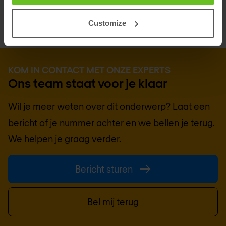
onze specialisten voor een vrijblijvend gesprek.
Customize
KOM IN CONTACT MET ONZE EXPERTS
Ons team staat voor je klaar
Wil je meer weten over dit onderwerp? Laat een
bericht of je nummer achter en we bellen je terug.
We helpen je graag verder.
Bericht sturen
Bel mij terug