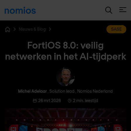
Open
Nieuws & Blog
SASE
Home
FortiOS 8.0: veilig
netwerken in het AI-tijdperk
Michel Adelaar
Michel Adelaar
, Solution lead , Nomios Nederland
26 mrt 2026
2 min. leestijd