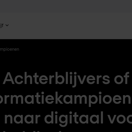
jf
kampioenen
Achterblijvers of
ormatiekampioen
naar digitaal vo