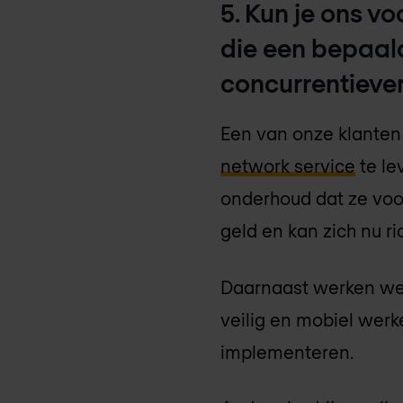
5. Kun je ons v
die een bepaald
concurrentiever
Een van onze klante
network service
te le
onderhoud dat ze voorh
geld en kan zich nu r
Daarnaast werken we 
veilig en mobiel wer
implementeren.