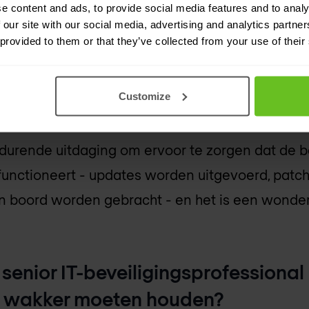
e content and ads, to provide social media features and to analy
s wakker?
 our site with our social media, advertising and analytics partn
 provided to them or that they’ve collected from your use of their
 erom de reputatie van het bedrijf te handhaven 
 de klant te waarborgen. Elk lek van gevoelige i
Customize
tdurende uitdaging om ervoor te zorgen dat de 
 functioneert - updates worden uitgevoerd, patc
n boord worden gebracht - en het is een wonder
senior IT-beveiligingsprofessional 
ts wakker moeten houden?