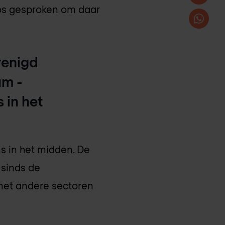
os gesproken om daar
renigd
um -
 in het
s in het midden. De
 sinds de
 met andere sectoren