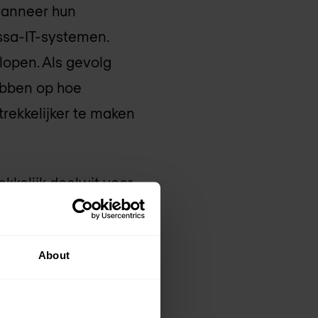
 wanneer hun
ssa-IT-systemen.
lopen. Als gevolg
hebben op hoe
trekkelijker te maken
kkelijk doelwit voor
 commercieel en
 en het minimaliseren
About
 de juridische