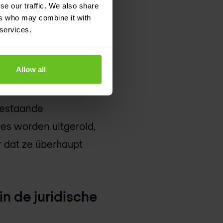
se our traffic. We also share
ers who may combine it with
 services.
en de
nformatie kan
Allow all
bestaande
hes worden uitgerold,
 dat ze überhaupt
in de juridische