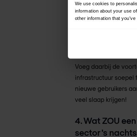
We use cookies to personalis
sector 's nacht
information about your use of
other information that you’ve
Uiteindelijk gaat het
vertrouwelijkheid van
rampzalig zijn.
Voeg daarbij de voor
infrastructuur soepel
nieuwe gebruikers aa
veel slaap krijgen!
4. Wat ZOU een 
sector 's nach