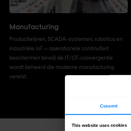
Manufacturing
Productielijnen, SCADA-systemen, robotica en
industriële IoT — operationele continuïteit
beschermen terwijl de IT/OT-convergentie
wordt beheerd die moderne manufacturing
vereist.
Consent
This website uses cookies