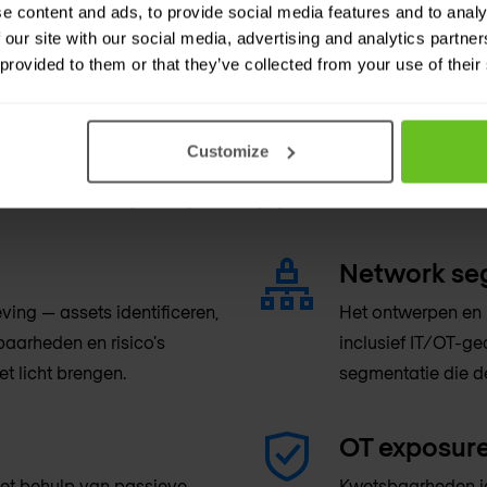
e content and ads, to provide social media features and to analy
 our site with our social media, advertising and analytics partn
 provided to them or that they’ve collected from your use of their
ecurity-lifecycle
Customize
erp tot continue monitoring en incident
rs die OT-omgevingen begrijpen.
Network seg
ing — assets identificeren,
Het ontwerpen en 
baarheden en risico's
inclusief IT/OT-g
et licht brengen.
segmentatie die de
OT exposur
et behulp van passieve,
Kwetsbaarheden id