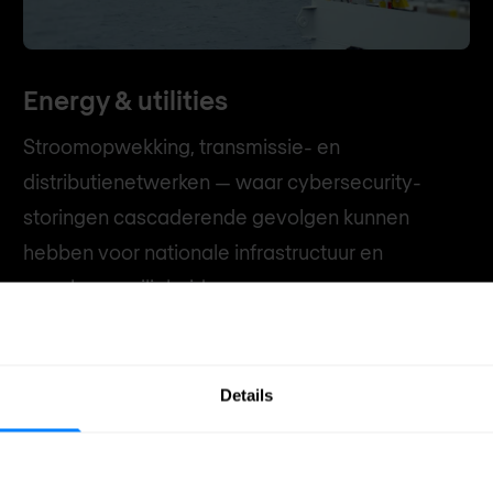
Energy & utilities
Stroomopwekking, transmissie- en
distributienetwerken — waar cybersecurity-
storingen cascaderende gevolgen kunnen
hebben voor nationale infrastructuur en
openbare veiligheid.
Details