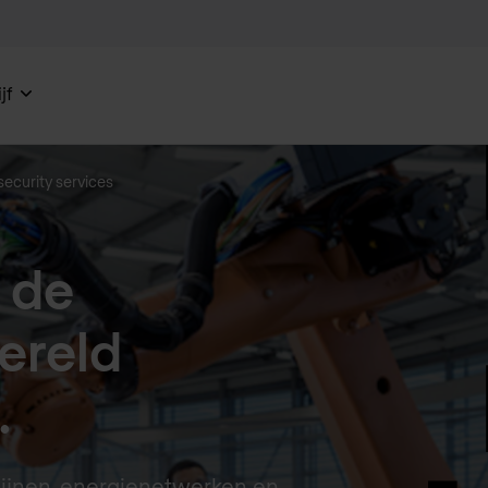
jf
security services
 de
ereld
.
elijnen, energienetwerken en