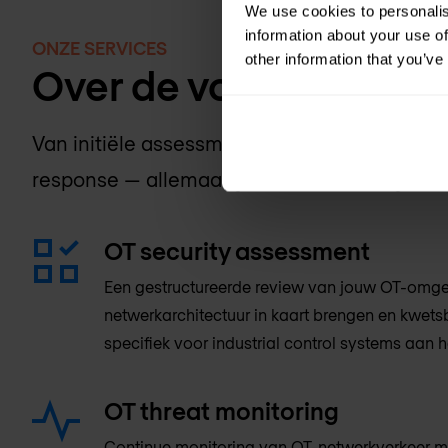
We use cookies to personalis
information about your use of
ONZE SERVICES
other information that you’ve
Over de volledige OT-s
Van initiële assessment en architectuurontw
response — allemaal geleverd door enginee
OT security assessment
Een gestructureerde review van jouw OT-omgev
netwerkarchitectuur in kaart brengen en kwets
specifiek voor industrial control systems aan h
OT threat monitoring
Continue monitoring van OT-netwerkverkeer m