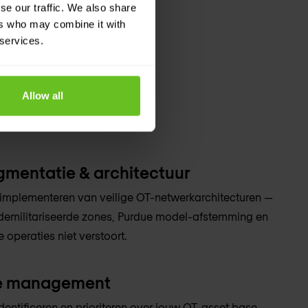
se our traffic. We also share
ers who may combine it with
 services.
Allow all
mentatie & architectuur
implementeren van veilige OT-netwerkarchitecturen —
edemilitariseerde zones, Purdue model-afstemming en
 operaties niet verstoort.
e management
entificeren en prioriteren over jouw OT-asset base —