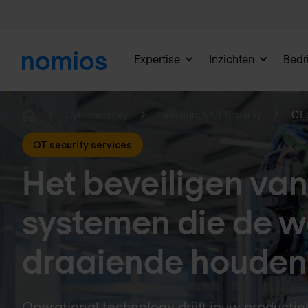
Expertise
Inzichten
Bedri
Cybersecurity
Industrial & OT Security
OT 
Home
OT security services
Het beveiligen van
systemen die de w
draaiende houden
Operational technology drijft jouw producti