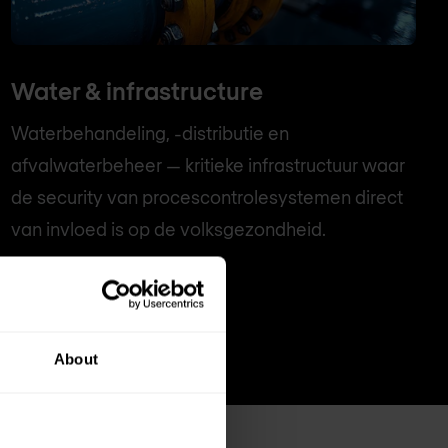
Water & infrastructure
Waterbehandeling, -distributie en
afvalwaterbeheer — kritieke infrastructuur waar
de security van procescontrolesystemen direct
van invloed is op de volksgezondheid.
About