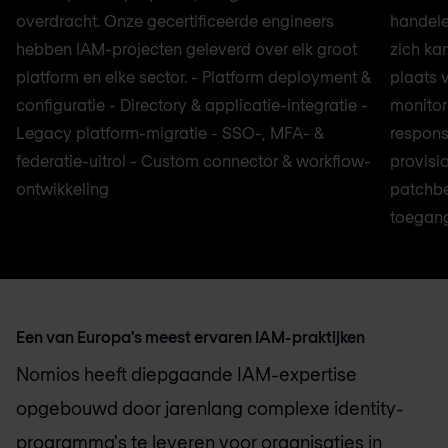
overdracht. Onze gecertificeerde engineers
handele
hebben IAM-projecten geleverd over elk groot
zich kan
platform en elke sector. - Platform deployment &
plaats 
configuratie - Directory & applicatie-integratie -
monitor
Legacy platform-migratie - SSO-, MFA- &
respons
federatie-uitrol - Custom connector & workflow-
provisi
ontwikkeling
patchbe
toegan
Een van Europa's meest ervaren IAM-praktijken
Nomios heeft diepgaande IAM-expertise
opgebouwd door jarenlang complexe identity-
programma's te leveren voor organisaties in