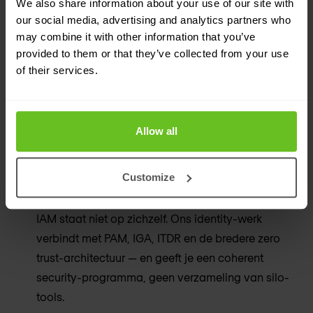
We also share information about your use of our site with
deployment tot langdurige beheerde operaties. Één
our social media, advertising and analytics partners who
partner, van begin tot eind.
may combine it with other information that you’ve
provided to them or that they’ve collected from your use
Platform-agnostisch advies
of their services.
Onze aanbevelingen zijn gebaseerd op wat juist is
voor jouw organisatie en jouw omgeving — niet op
Allow all
preferred vendor-relaties of commerciële prikkels.
Identity als onderdeel van een breder
Customize
programma
IAM staat niet op zichzelf. Ons identity-werk
verbindt met PAM, IGA, ITDR en de bredere zero
trust-architectuur — en geeft je een coherent
security-programma, geen verzameling van silo-
tools.