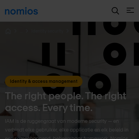
Open
...
Identity security
Home
Identity & access management
The right people. The right
access. Every time.
IAM is de ruggengraat van moderne security — en
verbindt elke gebruiker, elke applicatie en elk beleid in
een samenhangend, beheersbaar framework. Nomios