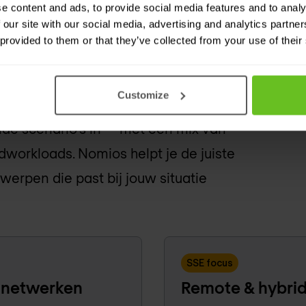
e content and ads, to provide social media features and to analy
 our site with our social media, advertising and analytics partn
jouw organisatie?
 provided to them or that they’ve collected from your use of their
ud-toegang in één architectuur — maar
Customize
enkel profiel is volledig puur. De
ide scenario's in — met een mix van
workloads. Nomios helpt je de juiste
werpen die past bij jouw situatie
SSE focus
e netwerken
Remote & hybrid