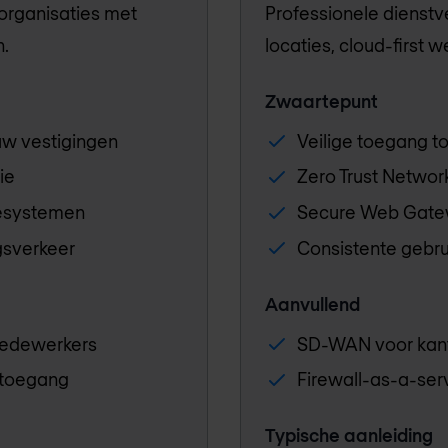
 organisaties met
Professionele dienstve
.
locaties, cloud-first w
Zwaartepunt
w vestigingen
Veilige toegang to
ie
Zero Trust Networ
iesystemen
Secure Web Gate
gsverkeer
Consistente gebru
Aanvullend
medewerkers
SD-WAN voor kant
 toegang
Firewall-as-a-se
Typische aanleiding