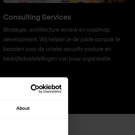
Consulting Services
Strategie, architecture review en roadmap
development. Wij helpen je de juiste aanpak te
bepalen voor de unieke security posture en
bedrijfsdoelstellingen van jouw organisatie.
About