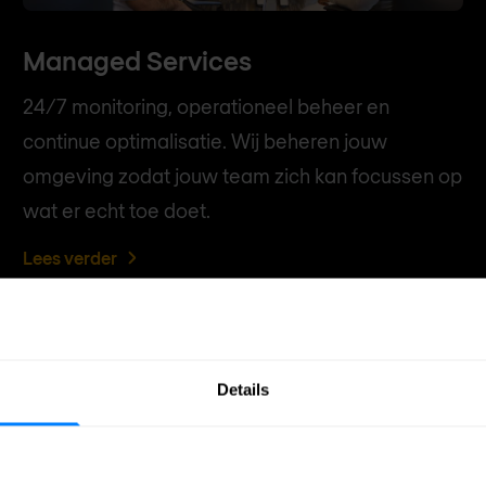
Managed Services
24/7 monitoring, operationeel beheer en
continue optimalisatie. Wij beheren jouw
omgeving zodat jouw team zich kan focussen op
wat er echt toe doet.
Lees verder
Details