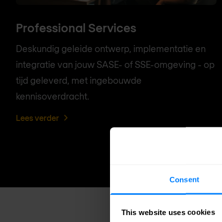
Professional Services
Deskundig geleide ontwerp, implementatie en
integratie van jouw SASE- of SSE-omgeving - op
tijd geleverd, met ingebouwde
kennisoverdracht.
Lees verder
Consent
This website uses cookies