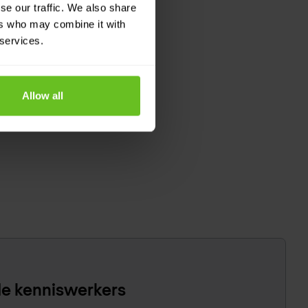
se our traffic. We also share
ers who may combine it with
 services.
Allow all
e kenniswerkers