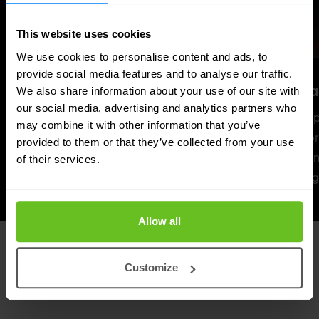
This website uses cookies
We use cookies to personalise content and ads, to
provide social media features and to analyse our traffic.
Professional services
Manag
We also share information about your use of our site with
our social media, advertising and analytics partners who
End-to-end PKI-deployment — CA-opbouw,
Doorlop
may combine it with other information that you’ve
HSM-integratie, directory-integratie en uitrol
monitori
provided to them or that they’ve collected from your use
van op certificaten gebaseerde use cases.
CRL- en
of their services.
cryptog
Allow all
WAAROMNOMIOS
Customize
Wat onderscheidt onze PKI-praktijk