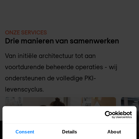
ONZE SERVICES
Drie manieren van samenwerken
Van initiële architectuur tot aan
voortdurende beheerde operaties - wij
ondersteunen de volledige PKI-
levenscyclus.
Consent
Details
About