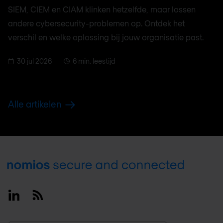
SIEM, CIEM en CIAM klinken hetzelfde, maar lossen
andere cybersecurity-problemen op. Ontdek het
verschil en welke oplossing bij jouw organisatie past.
30 jul 2026
6 min. leestijd
Alle artikelen
Footer
Linkedin
RSS