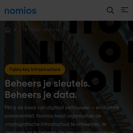
Open
...
Data-centric security & encryptie
Home
Public Key Infrastructure
Beheers je sleutels.
Beheers je data.
PKI is de basis van digitaal vertrouwen — en digitale
soevereiniteit. Nomios helpt organisaties de
cryptografische infrastructuur te ontwerpen, te
deployen en te beheren die hen volledige controle