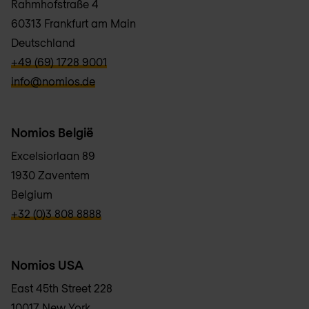
Rahmhofstraße 4
60313 Frankfurt am Main
Deutschland
verbb\hyper\links\Phone
+49 (69) 1728 9001
verbb\hyper\links\Email
info@nomios.de
Nomios België
Excelsiorlaan 89
1930 Zaventem
Belgium
verbb\hyper\links\Phone
+32 (0)3 808 8888
Nomios USA
East 45th Street 228
10017 New York