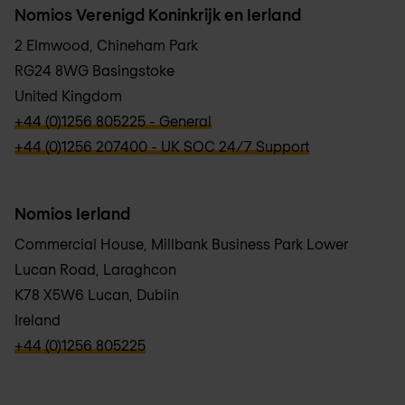
Nomios Verenigd Koninkrijk en Ierland
2 Elmwood, Chineham Park
RG24 8WG Basingstoke
United Kingdom
verbb\hyper\links\Phone
+44 (0)1256 805225 - General
verbb\hyper\links\Phone
+44 (0)1256 207400 - UK SOC 24/7 Support
Nomios Ierland
Commercial House, Millbank Business Park Lower
Lucan Road, Laraghcon
K78 X5W6 Lucan, Dublin
Ireland
verbb\hyper\links\Phone
+44 (0)1256 805225