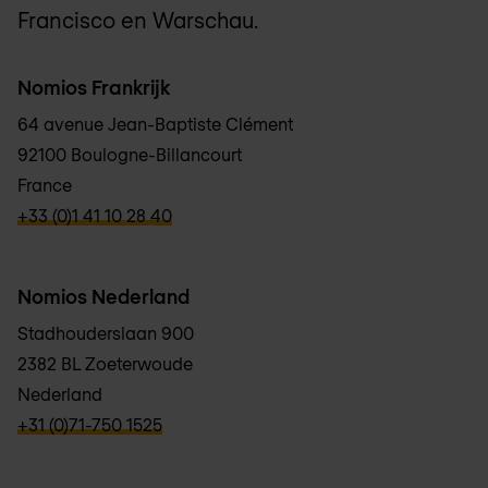
Francisco en Warschau.
Nomios Frankrijk
64 avenue Jean-Baptiste Clément
92100 Boulogne-Billancourt
France
verbb\hyper\links\Phone
+33 (0)1 41 10 28 40
Nomios Nederland
Stadhouderslaan 900
2382 BL Zoeterwoude
Nederland
verbb\hyper\links\Phone
+31 (0)71-750 1525