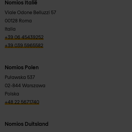
Nomios Italië
Viale Odone Belluzzi 57
00128 Roma
Italia
verbb\hyper\links\Phone
+39 06 45439252
verbb\hyper\links\Phone
+39 039 5965582
Nomios Polen
Puławska 537
02-844 Warszawa
Polska
verbb\hyper\links\Phone
+48 22 5671740
Nomios Duitsland